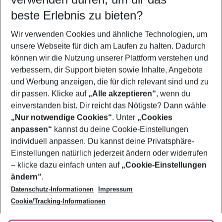
beste Erlebnis zu bieten?
Frübucher Angebote Kallithea für 2026
Wir verwenden Cookies und ähnliche Technologien, um
Flug & Hotel Kallithea
unsere Webseite für dich am Laufen zu halten. Dadurch
Familienurlaub Kallithea
können wir die Nutzung unserer Plattform verstehen und
verbessern, dir Support bieten sowie Inhalte, Angebote
Pauschalreisen Kallithea
und Werbung anzeigen, die für dich relevant sind und zu
Last Minute Kallithea
dir passen. Klicke auf
„Alle akzeptieren“
, wenn du
einverstanden bist. Dir reicht das Nötigste? Dann wähle
„Nur notwendige Cookies“
. Unter
„Cookies
anpassen“
kannst du deine Cookie-Einstellungen
Footer
Footer navigation
individuell anpassen. Du kannst deine Privatsphäre-
Über uns
Einstellungen natürlich jederzeit ändern oder widerrufen
AGB
– klicke dazu einfach unten auf
„Cookie-Einstellungen
Service & Hilfe
Bestpreisgarantie
ändern“
.
Datenschutz-Informationen
Impressum
Agenturbetreuung
Cookie-Einstellungen ändern
Folge uns
Barrierefreies Reisen
Cookie/Tracking-Informationen
Cookie-Richtlinie
Check-in
Datenschutz