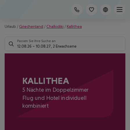
Urlaub
/
Griechenland
/
Chalkidiki
/
Kallithea
Passen Sie Ihre Suche an
12.08.26
–
10.08.27
,
2 Erwachsene
KALLITHEA
5 Nächte im Doppelzimmer
Flug und Hotel individuell
kombiniert