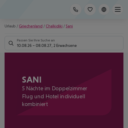
Urlaub
/
Griechenland
/
Chalkidiki
/
Sani
Passen Sie Ihre Suche an
10.08.26
–
08.08.27
,
2 Erwachsene
SANI
5 Nächte im Doppelzimmer
Flug und Hotel individuell
kombiniert