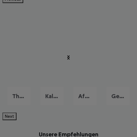
Thessaloniki
Kallithea
Afytos
Gerakini
Next
Unsere Empfehlungen