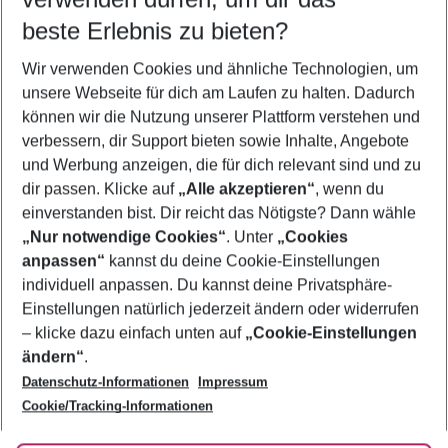
beste Erlebnis zu bieten?
Frübucher Angebote Sani für 2026
Wir verwenden Cookies und ähnliche Technologien, um
Familienurlaub Sani
unsere Webseite für dich am Laufen zu halten. Dadurch
Last Minute Sani
können wir die Nutzung unserer Plattform verstehen und
verbessern, dir Support bieten sowie Inhalte, Angebote
Pauschalreisen Sani
und Werbung anzeigen, die für dich relevant sind und zu
Flug & Hotel Sani
dir passen. Klicke auf
„Alle akzeptieren“
, wenn du
einverstanden bist. Dir reicht das Nötigste? Dann wähle
„Nur notwendige Cookies“
. Unter
„Cookies
anpassen“
kannst du deine Cookie-Einstellungen
Footer
Footer navigation
individuell anpassen. Du kannst deine Privatsphäre-
Über uns
Einstellungen natürlich jederzeit ändern oder widerrufen
AGB
– klicke dazu einfach unten auf
„Cookie-Einstellungen
Service & Hilfe
Bestpreisgarantie
ändern“
.
Datenschutz-Informationen
Impressum
Agenturbetreuung
Cookie-Einstellungen ändern
Folge uns
Barrierefreies Reisen
Cookie/Tracking-Informationen
Cookie-Richtlinie
Check-in
Datenschutz