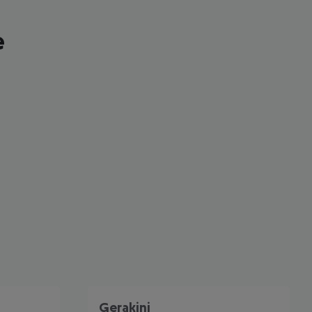
e
 akzeptieren
Gerakini