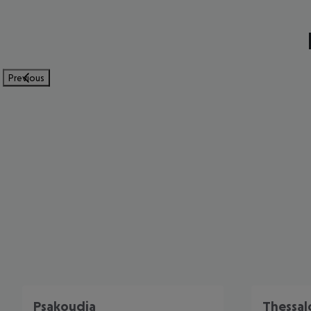
Previous
Psakoudia
Thessal