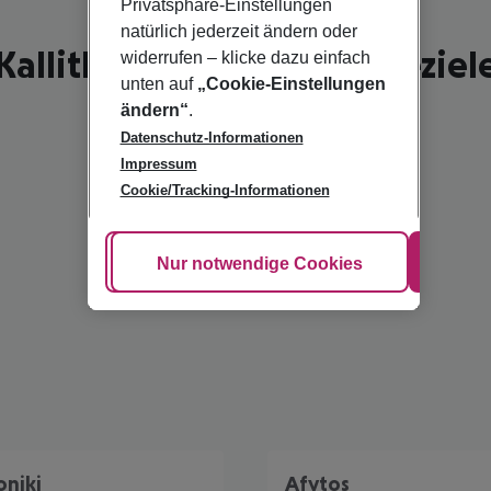
Privatsphäre-Einstellungen
natürlich jederzeit ändern oder
Kallithea - schönste Reiseziel
widerrufen – klicke dazu einfach
unten auf
„Cookie-Einstellungen
ändern“
.
Datenschutz-Informationen
Impressum
Cookie/Tracking-Informationen
Cookie anpassen
Nur notwendige Cookies
Alle
oniki
Afytos