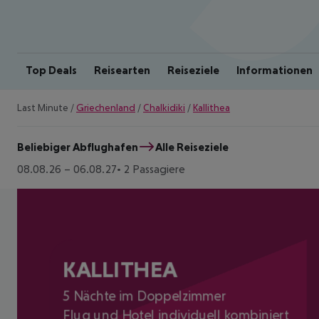
Top Deals
Reisearten
Reiseziele
Informationen
Last Minute
/
Griechenland
/
Chalkidiki
/
Kallithea
Beliebiger Abflughafen
Alle Reiseziele
08.08.26
–
06.08.27
2 Passagiere
KALLITHEA
5 Nächte im Doppelzimmer
Flug und Hotel individuell kombiniert