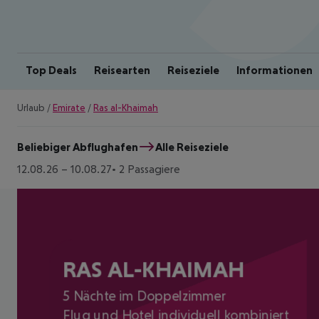
Top Deals
Reisearten
Reiseziele
Informationen
Urlaub
/
Emirate
/
Ras al-Khaimah
Beliebiger Abflughafen
Alle Reiseziele
12.08.26
–
10.08.27
2 Passagiere
RAS AL-KHAIMAH
5 Nächte im Doppelzimmer
Flug und Hotel individuell kombiniert