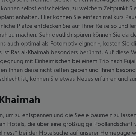
d können selbst entscheiden, zu welchem Zeitpunkt 
plant anhalten. Hier können Sie einfach mal kurz Paus
liche Plätze entdecken Sie auf Ihrer Reise so und le
ah zu machen. Sehr deutlich spüren können Sie da den
s auch optimal als Fotomotiv eignen -, kosten Sie die
s ist Ras al-Khaimah besonders berühmt. Auf diese Wei
egegnung mit Einheimischen bei einem Trip nach Fu
nnen Ihnen diese nicht selten geben und Ihnen besond
chlecht ist, können Sie etwas Neues erfahren und z
-Khaimah
, um zu entspannen und die Seele baumeln zu lassen? 
an Hotels, die über eine großzügige Poollandschaft 
Wellness“ bei der Hotelsuche auf unserer Homepage 