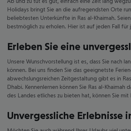
Ab und zu tut es gut, einfach eine Zeit lang weg
Holidays bringt Sie an die aufregendsten Orte ru
beliebtesten Unterkünfte in Ras al-Khaimah. Seien 
bestmöglich zu erholen. Hier ist auf jeden Fall für
Erleben Sie eine unvergessl
Unsere Wunschvorstellung ist es, dass Sie nach lan
können. Bei uns finden Sie das geeignetste Feriend
abwechslungsreichen Zeitgestaltung gibt es in Ras
Dhabi. Kennenlernen können Sie Ras al-Khaimah da
des Landes etliches zu bieten hat, können Sie mit
Unvergessliche Erlebnisse 
Möchten Sie auch während Ihres Urlaubs viel unt