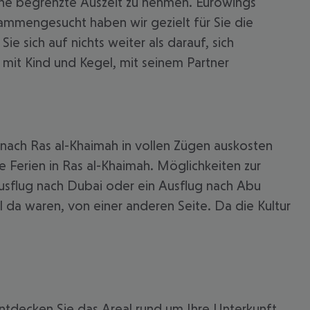
eine begrenzte Auszeit zu nehmen. Eurowings
ammengesucht haben wir gezielt für Sie die
e sich auf nichts weiter als darauf, sich
, mit Kind und Kegel, mit seinem Partner
p nach Ras al-Khaimah in vollen Zügen auskosten
e Ferien in Ras al-Khaimah. Möglichkeiten zur
Ausflug nach Dubai oder ein Ausflug nach Abu
 akzeptieren
 da waren, von einer anderen Seite. Da die Kultur
tdecken Sie das Areal rund um Ihre Unterkunft.