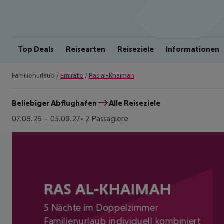
Top Deals
Reisearten
Reiseziele
Informationen
Familienurlaub
/
Emirate
/
Ras al-Khaimah
Beliebiger Abflughafen
Alle Reiseziele
07.08.26
–
05.08.27
2 Passagiere
RAS AL-KHAIMAH
5 Nächte im Doppelzimmer
Familienurlaub individuell kombiniert