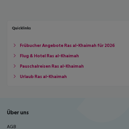
Quicklinks
Frübucher Angebote Ras al-Khaimah für 2026
Flug & Hotel Ras al-Khaimah
Pauschalreisen Ras al-Khaimah
Urlaub Ras al-Khaimah
Footer
Footer navigation
Über uns
AGB