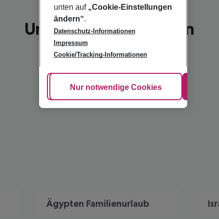
unten auf
„Cookie-Einstellungen
ändern“
.
Unsere Empfehlungen
Datenschutz-Informationen
Impressum
Cookie/Tracking-Informationen
Cookie anpassen
Nur notwendige Cookies
Alle
Ägypten Familienurlaub
Is