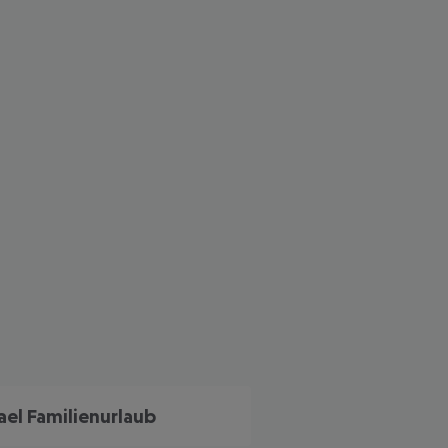
 akzeptieren
rael Familienurlaub