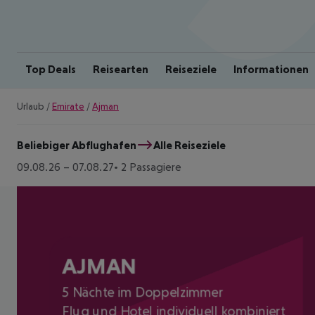
Top Deals
Reisearten
Reiseziele
Informationen
Urlaub
/
Emirate
/
Ajman
Beliebiger Abflughafen
Alle Reiseziele
09.08.26
–
07.08.27
2 Passagiere
AJMAN
5 Nächte im Doppelzimmer
Flug und Hotel individuell kombiniert