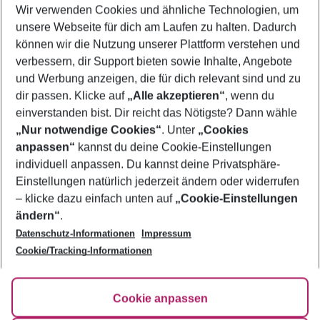
Wir verwenden Cookies und ähnliche Technologien, um
Frübucher Angebote Ajman für 2026
unsere Webseite für dich am Laufen zu halten. Dadurch
Urlaub Ajman
können wir die Nutzung unserer Plattform verstehen und
verbessern, dir Support bieten sowie Inhalte, Angebote
Flug & Hotel Ajman
und Werbung anzeigen, die für dich relevant sind und zu
Familienurlaub Ajman
dir passen. Klicke auf
„Alle akzeptieren“
, wenn du
einverstanden bist. Dir reicht das Nötigste? Dann wähle
„Nur notwendige Cookies“
. Unter
„Cookies
anpassen“
kannst du deine Cookie-Einstellungen
Footer
Footer navigation
individuell anpassen. Du kannst deine Privatsphäre-
Über uns
Einstellungen natürlich jederzeit ändern oder widerrufen
AGB
– klicke dazu einfach unten auf
„Cookie-Einstellungen
Service & Hilfe
Bestpreisgarantie
ändern“
.
Datenschutz-Informationen
Impressum
Agenturbetreuung
Cookie-Einstellungen ändern
Folge uns
Barrierefreies Reisen
Cookie/Tracking-Informationen
Cookie-Richtlinie
Check-in
Datenschutz
FAQ
Fakten
Cookie anpassen
HanseMerkur Reiseversicherung
Flexibel buchen
Hilfe & Kontakt