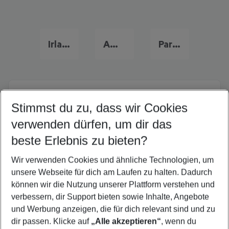
Irland Urlaub
Amsterdam Urlaub
Paris Reise
Quicklinks
Stimmst du zu, dass wir Cookies
verwenden dürfen, um dir das
Flug & Hotel Großbritannien
beste Erlebnis zu bieten?
Städtereisen Großbritannien
Wir verwenden Cookies und ähnliche Technologien, um
Urlaub Großbritannien
unsere Webseite für dich am Laufen zu halten. Dadurch
Familienurlaub Großbritannien
können wir die Nutzung unserer Plattform verstehen und
verbessern, dir Support bieten sowie Inhalte, Angebote
Frübucher Angebote Großbritannien für 2026
und Werbung anzeigen, die für dich relevant sind und zu
Last Minute Großbritannien
dir passen. Klicke auf
„Alle akzeptieren“
, wenn du