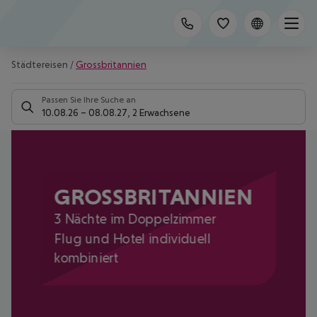
Städtereisen
/
Grossbritannien
Passen Sie Ihre Suche an
10.08.26
–
08.08.27
,
2 Erwachsene
GROSSBRITANNIEN
3 Nächte im Doppelzimmer
Flug und Hotel individuell
kombiniert