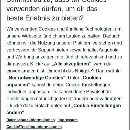
verwenden dürfen, um dir das
Flug & Hotel Großbritannien
beste Erlebnis zu bieten?
Städtereisen Großbritannien
Wir verwenden Cookies und ähnliche Technologien, um
Städtereisen Großbritannien
unsere Webseite für dich am Laufen zu halten. Dadurch
Urlaub Großbritannien
können wir die Nutzung unserer Plattform verstehen und
verbessern, dir Support bieten sowie Inhalte, Angebote
Familienurlaub Großbritannien
und Werbung anzeigen, die für dich relevant sind und zu
Last Minute Großbritannien
dir passen. Klicke auf
„Alle akzeptieren“
, wenn du
einverstanden bist. Dir reicht das Nötigste? Dann wähle
„Nur notwendige Cookies“
. Unter
„Cookies
anpassen“
kannst du deine Cookie-Einstellungen
Footer
Footer navigation
individuell anpassen. Du kannst deine Privatsphäre-
Über uns
Einstellungen natürlich jederzeit ändern oder widerrufen
AGB
– klicke dazu einfach unten auf
„Cookie-Einstellungen
Service & Hilfe
Bestpreisgarantie
ändern“
.
Datenschutz-Informationen
Impressum
Agenturbetreuung
Cookie-Einstellungen ändern
Folge uns
Barrierefreies Reisen
Cookie/Tracking-Informationen
Cookie-Richtlinie