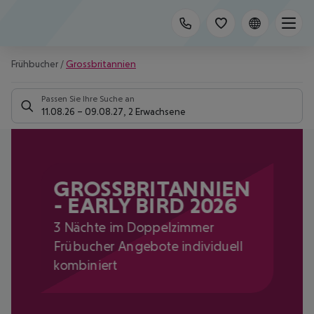
Frühbucher
/
Grossbritannien
Passen Sie Ihre Suche an
11.08.26
–
09.08.27
,
2 Erwachsene
GROSSBRITANNIEN -
EARLY BIRD 2026
3 Nächte im Doppelzimmer
Frübucher Angebote individuell
kombiniert