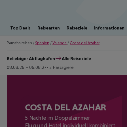
Top Deals
Reisearten
Reiseziele
Informationen
Pauschalreisen
/
Spanien
/
Valencia
/
Costa del Azahar
Beliebiger Abflughafen
Alle Reiseziele
08.08.26
–
06.08.27
2 Passagiere
COSTA DEL AZAHAR
5 Nächte im Doppelzimmer
Flug und Hotel individuell kombiniert