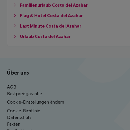
Familienurlaub Costa del Azahar
Flug & Hotel Costa del Azahar
Last Minute Costa del Azahar
Urlaub Costa del Azahar
Footer
Footer navigation
Über uns
AGB
Bestpreisgarantie
Cookie-Einstellungen ändern
Cookie-Richtlinie
Datenschutz
Fakten