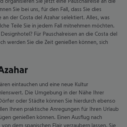
organisieren Sie jetzt eine Pauschalreise an die
n Sie bei uns, für den Fall, dass Sie dies
n der Costa del Azahar selektiert. Alles, was
elche Teile Sie in jedem Fall mitnehmen möchten.
 Designhotel? Für Pauschalreisen an die Costa del
ich werden Sie die Zeit genießen können, sich
 Azahar
hären eintauchen und eine neue Kultur
 akzeptieren
fehlenswert. Die Umgebung in der Nähe Ihrer
Dörfer oder Städte können Sie hierdurch ebenso
len Ihnen praktische Anregungen für Ihren Urlaub
 Zügen genießen können. Einen Ausflug nach
h von dem spanischen Flair verzaubern lassen. Sie