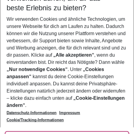
beste Erlebnis zu bieten?
Familienurlaub Costa del Azahar
Wir verwenden Cookies und ähnliche Technologien, um
Pauschalreisen Costa del Azahar
unsere Webseite für dich am Laufen zu halten. Dadurch
Flug & Hotel Costa del Azahar
können wir die Nutzung unserer Plattform verstehen und
verbessern, dir Support bieten sowie Inhalte, Angebote
Last Minute Costa del Azahar
und Werbung anzeigen, die für dich relevant sind und zu
Urlaub Costa del Azahar
dir passen. Klicke auf
„Alle akzeptieren“
, wenn du
einverstanden bist. Dir reicht das Nötigste? Dann wähle
„Nur notwendige Cookies“
. Unter
„Cookies
anpassen“
kannst du deine Cookie-Einstellungen
Footer
Footer navigation
individuell anpassen. Du kannst deine Privatsphäre-
Über uns
Einstellungen natürlich jederzeit ändern oder widerrufen
AGB
– klicke dazu einfach unten auf
„Cookie-Einstellungen
Service & Hilfe
Bestpreisgarantie
ändern“
.
Datenschutz-Informationen
Impressum
Agenturbetreuung
Cookie-Einstellungen ändern
Folge uns
Barrierefreies Reisen
Cookie/Tracking-Informationen
Cookie-Richtlinie
Check-in
Datenschutz
FAQ