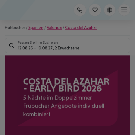
Frühbucher
/
Spanien
/
Valencia
/
Costa del Azahar
Passen Sie Ihre Suche an
12.08.26
–
10.08.27
,
2 Erwachsene
COSTA DEL AZAHAR
- EARLY BIRD 2026
5 Nächte im Doppelzimmer
Frübucher Angebote individuell
kombiniert