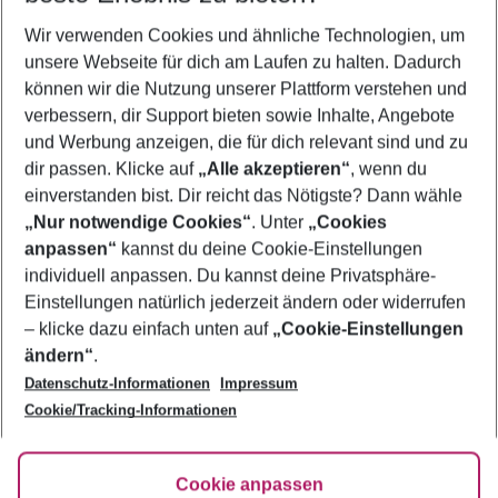
Wir verwenden Cookies und ähnliche Technologien, um
Pauschalreisen Costa del Azahar
unsere Webseite für dich am Laufen zu halten. Dadurch
Flug & Hotel Costa del Azahar
können wir die Nutzung unserer Plattform verstehen und
verbessern, dir Support bieten sowie Inhalte, Angebote
Last Minute Costa del Azahar
und Werbung anzeigen, die für dich relevant sind und zu
Urlaub Costa del Azahar
dir passen. Klicke auf
„Alle akzeptieren“
, wenn du
einverstanden bist. Dir reicht das Nötigste? Dann wähle
„Nur notwendige Cookies“
. Unter
„Cookies
anpassen“
kannst du deine Cookie-Einstellungen
Footer
Footer navigation
individuell anpassen. Du kannst deine Privatsphäre-
Über uns
Einstellungen natürlich jederzeit ändern oder widerrufen
AGB
– klicke dazu einfach unten auf
„Cookie-Einstellungen
Service & Hilfe
Bestpreisgarantie
ändern“
.
Datenschutz-Informationen
Impressum
Agenturbetreuung
Cookie-Einstellungen ändern
Folge uns
Barrierefreies Reisen
Cookie/Tracking-Informationen
Cookie-Richtlinie
Check-in
Datenschutz
FAQ
Fakten
Cookie anpassen
HanseMerkur Reiseversicherung
Flexibel buchen