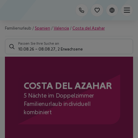
Familienurlaub
/
Spanien
/
Valencia
/
Costa del Azahar
Passen Sie Ihre Suche an
10.08.26
–
08.08.27
,
2 Erwachsene
COSTA DEL AZAHAR
5 Nächte im Doppelzimmer
Familienurlaub individuell
kombiniert