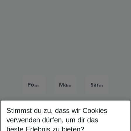
Portugal Familienurlaub
Malta Familienurlaub
Sardinien Familienurlaub
Stimmst du zu, dass wir Cookies
Quicklinks
verwenden dürfen, um dir das
beste Erlebnis zu bieten?
Frübucher Angebote Costa del Azahar für 2026