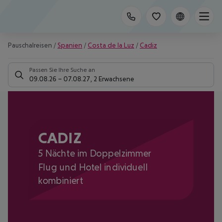
Pauschalreisen
/
Spanien
/
Costa de la Luz
/
Cadiz
Passen Sie Ihre Suche an
09.08.26
–
07.08.27
,
2 Erwachsene
CADIZ
5 Nächte im Doppelzimmer
Flug und Hotel individuell
kombiniert