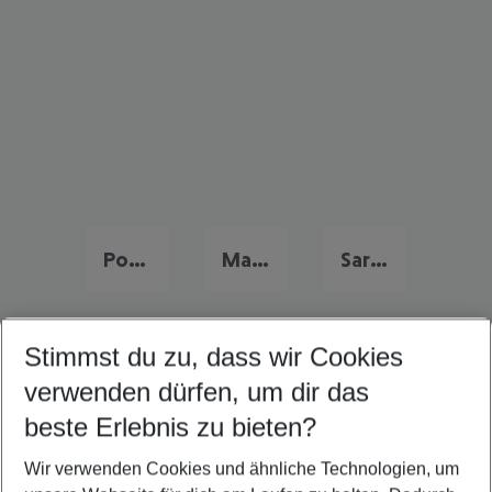
Portugal Urlaub
Malta Urlaub
Sardinien Urlaub
Stimmst du zu, dass wir Cookies
Quicklinks
verwenden dürfen, um dir das
beste Erlebnis zu bieten?
Flug & Hotel Cadiz
Wir verwenden Cookies und ähnliche Technologien, um
Frübucher Angebote Cadiz für 2026