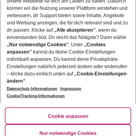
unsere Webseite für dich am Laufen zu halten. Dadurch
Last Minute Cadiz
können wir die Nutzung unserer Plattform verstehen und
verbessern, dir Support bieten sowie Inhalte, Angebote
Familienurlaub Cadiz
und Werbung anzeigen, die für dich relevant sind und zu
Urlaub Cadiz
dir passen. Klicke auf
„Alle akzeptieren“
, wenn du
einverstanden bist. Dir reicht das Nötigste? Dann wähle
„Nur notwendige Cookies“
. Unter
„Cookies
anpassen“
kannst du deine Cookie-Einstellungen
Footer
Footer navigation
individuell anpassen. Du kannst deine Privatsphäre-
Über uns
Einstellungen natürlich jederzeit ändern oder widerrufen
AGB
– klicke dazu einfach unten auf
„Cookie-Einstellungen
Service & Hilfe
Bestpreisgarantie
ändern“
.
Datenschutz-Informationen
Impressum
Agenturbetreuung
Cookie-Einstellungen ändern
Folge uns
Barrierefreies Reisen
Cookie/Tracking-Informationen
Cookie-Richtlinie
Check-in
Datenschutz
FAQ
Fakten
Cookie anpassen
HanseMerkur Reiseversicherung
Flexibel buchen
Hilfe & Kontakt
Impressum
Newsletter
Nur notwendige Cookies