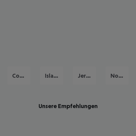
Conil de la Frontera
Islantilla
Jerez de la Frontera
Novo Sancti Petri
Unsere Empfehlungen