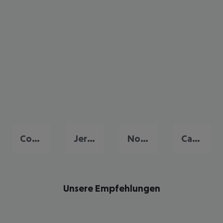
Conil de la Frontera
Jerez de la Frontera
Novo Sancti Petri
Cadiz
Unsere Empfehlungen