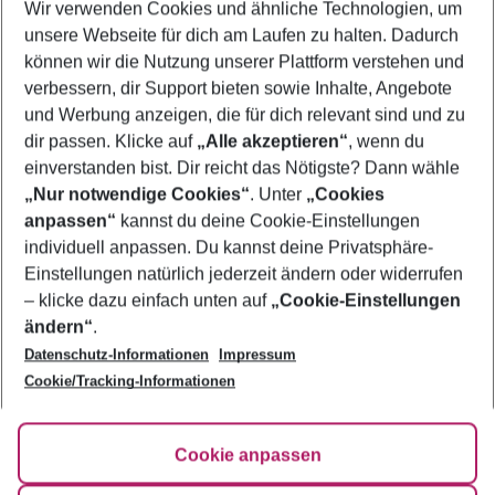
Wir verwenden Cookies und ähnliche Technologien, um
Flug & Hotel Islantilla
unsere Webseite für dich am Laufen zu halten. Dadurch
Frübucher Angebote Islantilla für 2026
können wir die Nutzung unserer Plattform verstehen und
verbessern, dir Support bieten sowie Inhalte, Angebote
Last Minute Islantilla
und Werbung anzeigen, die für dich relevant sind und zu
Urlaub Islantilla
dir passen. Klicke auf
„Alle akzeptieren“
, wenn du
einverstanden bist. Dir reicht das Nötigste? Dann wähle
„Nur notwendige Cookies“
. Unter
„Cookies
anpassen“
kannst du deine Cookie-Einstellungen
Footer
Footer navigation
individuell anpassen. Du kannst deine Privatsphäre-
Über uns
Einstellungen natürlich jederzeit ändern oder widerrufen
AGB
– klicke dazu einfach unten auf
„Cookie-Einstellungen
Service & Hilfe
Bestpreisgarantie
ändern“
.
Datenschutz-Informationen
Impressum
Agenturbetreuung
Cookie-Einstellungen ändern
Folge uns
Barrierefreies Reisen
Cookie/Tracking-Informationen
Cookie-Richtlinie
Check-in
Datenschutz
FAQ
Fakten
Cookie anpassen
HanseMerkur Reiseversicherung
Flexibel buchen
Hilfe & Kontakt
Impressum