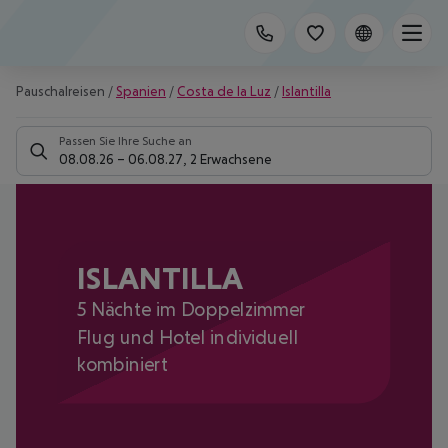
Pauschalreisen
/
Spanien
/
Costa de la Luz
/
Islantilla
Passen Sie Ihre Suche an
08.08.26
–
06.08.27
,
2 Erwachsene
ISLANTILLA
5 Nächte im Doppelzimmer
Flug und Hotel individuell
kombiniert