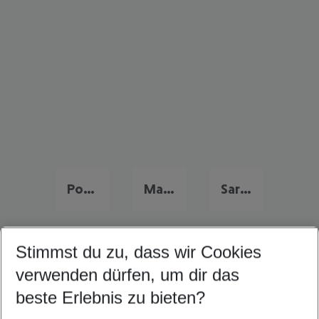
Portugal Urlaub
Malta Urlaub
Sardinien Urlaub
Stimmst du zu, dass wir Cookies
Quicklinks
verwenden dürfen, um dir das
beste Erlebnis zu bieten?
Familienurlaub Islantilla