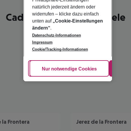
natürlich jederzeit ändern oder
Cadiz - schönste Reiseziele
widerrufen – klicke dazu einfach
unten auf
„Cookie-Einstellungen
ändern“
.
Datenschutz-Informationen
Impressum
Cookie/Tracking-Informationen
Cookie anpassen
Nur notwendige Cookies
Alle
 la Frontera
Jerez de la Frontera