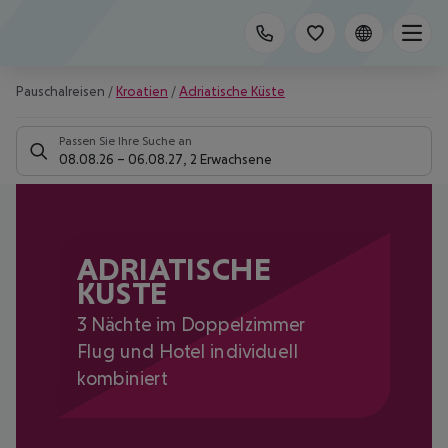
Pauschalreisen
/
Kroatien
/
Adriatische Küste
Passen Sie Ihre Suche an
08.08.26
–
06.08.27
,
2 Erwachsene
ADRIATISCHE
KÜSTE
3 Nächte im Doppelzimmer
Flug und Hotel individuell
kombiniert