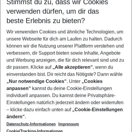
Stimmst du zu, dass wir Cookies
Quicklinks
verwenden dürfen, um dir das
beste Erlebnis zu bieten?
Familienurlaub Adriatische Küste
Wir verwenden Cookies und ähnliche Technologien, um
Frübucher Angebote Adriatische Küste für 2026
unsere Webseite für dich am Laufen zu halten. Dadurch
Urlaub Adriatische Küste
können wir die Nutzung unserer Plattform verstehen und
verbessern, dir Support bieten sowie Inhalte, Angebote
Flug & Hotel Adriatische Küste
und Werbung anzeigen, die für dich relevant sind und zu
Last Minute Adriatische Küste
dir passen. Klicke auf
„Alle akzeptieren“
, wenn du
einverstanden bist. Dir reicht das Nötigste? Dann wähle
„Nur notwendige Cookies“
. Unter
„Cookies
anpassen“
kannst du deine Cookie-Einstellungen
Footer
Footer navigation
individuell anpassen. Du kannst deine Privatsphäre-
Über uns
Einstellungen natürlich jederzeit ändern oder widerrufen
AGB
– klicke dazu einfach unten auf
„Cookie-Einstellungen
Service & Hilfe
Bestpreisgarantie
ändern“
.
Datenschutz-Informationen
Impressum
Agenturbetreuung
Cookie-Einstellungen ändern
Folge uns
Barrierefreies Reisen
Cookie/Tracking-Informationen