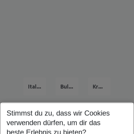
Italien Urlaub
Bulgarien Last Minute
Kreta Last Minute
Stimmst du zu, dass wir Cookies
Quicklinks
verwenden dürfen, um dir das
beste Erlebnis zu bieten?
Familienurlaub Adriatische Küste