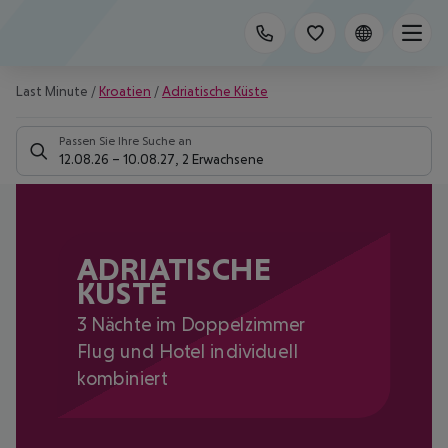
Last Minute
/
Kroatien
/
Adriatische Küste
Passen Sie Ihre Suche an
12.08.26
–
10.08.27
,
2 Erwachsene
ADRIATISCHE
KÜSTE
3 Nächte im Doppelzimmer
Flug und Hotel individuell
kombiniert