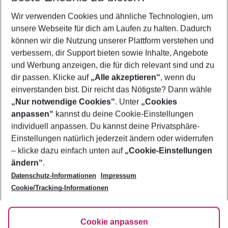
Wir verwenden Cookies und ähnliche Technologien, um
Frübucher Angebote Adriatische Küste für 2026
unsere Webseite für dich am Laufen zu halten. Dadurch
Urlaub Adriatische Küste
können wir die Nutzung unserer Plattform verstehen und
verbessern, dir Support bieten sowie Inhalte, Angebote
Flug & Hotel Adriatische Küste
und Werbung anzeigen, die für dich relevant sind und zu
Pauschalreisen Adriatische Küste
dir passen. Klicke auf
„Alle akzeptieren“
, wenn du
einverstanden bist. Dir reicht das Nötigste? Dann wähle
„Nur notwendige Cookies“
. Unter
„Cookies
anpassen“
kannst du deine Cookie-Einstellungen
Footer
Footer navigation
individuell anpassen. Du kannst deine Privatsphäre-
Über uns
Einstellungen natürlich jederzeit ändern oder widerrufen
AGB
– klicke dazu einfach unten auf
„Cookie-Einstellungen
Service & Hilfe
Bestpreisgarantie
ändern“
.
Datenschutz-Informationen
Impressum
Agenturbetreuung
Cookie-Einstellungen ändern
Folge uns
Barrierefreies Reisen
Cookie/Tracking-Informationen
Cookie-Richtlinie
Check-in
Datenschutz
FAQ
Fakten
Cookie anpassen
HanseMerkur Reiseversicherung
Flexibel buchen