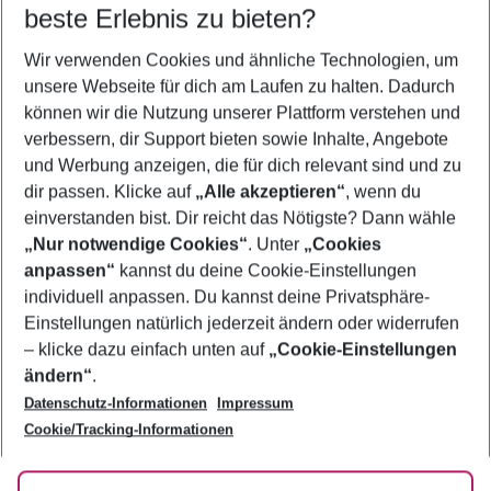
beste Erlebnis zu bieten?
Städtereisen Deutschland
Wir verwenden Cookies und ähnliche Technologien, um
Frübucher Angebote Deutschland für 2026
unsere Webseite für dich am Laufen zu halten. Dadurch
Städtereisen Deutschland
können wir die Nutzung unserer Plattform verstehen und
verbessern, dir Support bieten sowie Inhalte, Angebote
Familienurlaub Deutschland
und Werbung anzeigen, die für dich relevant sind und zu
Urlaub Deutschland
dir passen. Klicke auf
„Alle akzeptieren“
, wenn du
einverstanden bist. Dir reicht das Nötigste? Dann wähle
„Nur notwendige Cookies“
. Unter
„Cookies
anpassen“
kannst du deine Cookie-Einstellungen
Footer
Footer navigation
individuell anpassen. Du kannst deine Privatsphäre-
Über uns
Einstellungen natürlich jederzeit ändern oder widerrufen
AGB
– klicke dazu einfach unten auf
„Cookie-Einstellungen
Service & Hilfe
Bestpreisgarantie
ändern“
.
Datenschutz-Informationen
Impressum
Agenturbetreuung
Cookie-Einstellungen ändern
Folge uns
Barrierefreies Reisen
Cookie/Tracking-Informationen
Cookie-Richtlinie
Check-in
Datenschutz
FAQ
Fakten