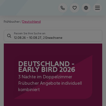
Frühbucher
/
Deutschland
Passen Sie Ihre Suche an
12.08.26
–
10.08.27
,
2 Erwachsene
DEUTSCHLAND -
EARLY BIRD 2026
3 Nächte im Doppelzimmer
Frübucher Angebote individuell
kombiniert