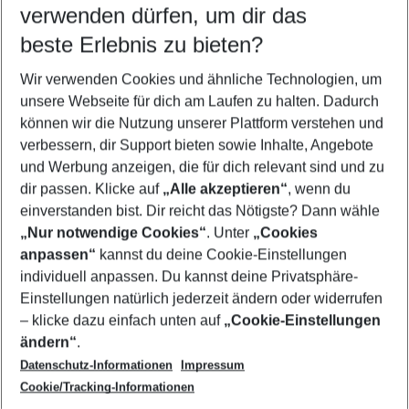
verwenden dürfen, um dir das
Flug & Hotel Deutschland
beste Erlebnis zu bieten?
Städtereisen Deutschland
Wir verwenden Cookies und ähnliche Technologien, um
Städtereisen Deutschland
unsere Webseite für dich am Laufen zu halten. Dadurch
Familienurlaub Deutschland
können wir die Nutzung unserer Plattform verstehen und
verbessern, dir Support bieten sowie Inhalte, Angebote
Last Minute Deutschland
und Werbung anzeigen, die für dich relevant sind und zu
Urlaub Deutschland
dir passen. Klicke auf
„Alle akzeptieren“
, wenn du
einverstanden bist. Dir reicht das Nötigste? Dann wähle
„Nur notwendige Cookies“
. Unter
„Cookies
anpassen“
kannst du deine Cookie-Einstellungen
Footer
Footer navigation
individuell anpassen. Du kannst deine Privatsphäre-
Über uns
Einstellungen natürlich jederzeit ändern oder widerrufen
AGB
– klicke dazu einfach unten auf
„Cookie-Einstellungen
Service & Hilfe
Bestpreisgarantie
ändern“
.
Datenschutz-Informationen
Impressum
Agenturbetreuung
Cookie-Einstellungen ändern
Folge uns
Barrierefreies Reisen
Cookie/Tracking-Informationen
Cookie-Richtlinie
Check-in