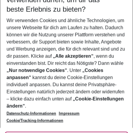
beste Erlebnis zu bieten?
Frübucher Angebote Kamari für 2026
Wir verwenden Cookies und ähnliche Technologien, um
Last Minute Kamari
unsere Webseite für dich am Laufen zu halten. Dadurch
Pauschalreisen Kamari
können wir die Nutzung unserer Plattform verstehen und
verbessern, dir Support bieten sowie Inhalte, Angebote
Flug & Hotel Kamari
und Werbung anzeigen, die für dich relevant sind und zu
Urlaub Kamari
dir passen. Klicke auf
„Alle akzeptieren“
, wenn du
einverstanden bist. Dir reicht das Nötigste? Dann wähle
„Nur notwendige Cookies“
. Unter
„Cookies
anpassen“
kannst du deine Cookie-Einstellungen
Footer
Footer navigation
individuell anpassen. Du kannst deine Privatsphäre-
Über uns
Einstellungen natürlich jederzeit ändern oder widerrufen
AGB
– klicke dazu einfach unten auf
„Cookie-Einstellungen
Service & Hilfe
Bestpreisgarantie
ändern“
.
Datenschutz-Informationen
Impressum
Agenturbetreuung
Cookie-Einstellungen ändern
Folge uns
Barrierefreies Reisen
Cookie/Tracking-Informationen
Cookie-Richtlinie
Check-in
Datenschutz