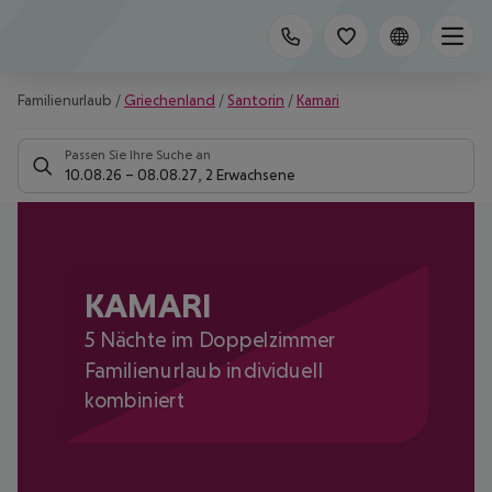
Familienurlaub
/
Griechenland
/
Santorin
/
Kamari
Passen Sie Ihre Suche an
10.08.26
–
08.08.27
,
2 Erwachsene
KAMARI
5 Nächte im Doppelzimmer
Familienurlaub individuell
kombiniert