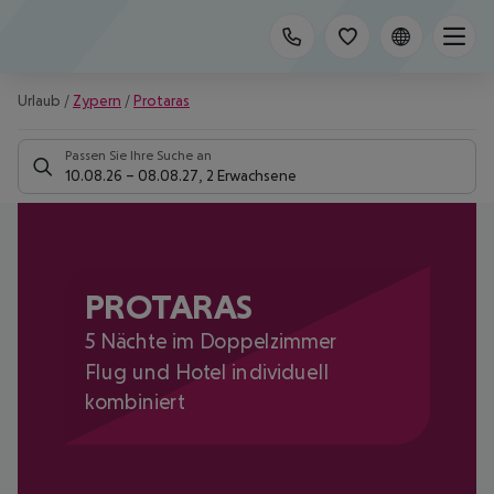
Urlaub
/
Zypern
/
Protaras
Passen Sie Ihre Suche an
10.08.26
–
08.08.27
,
2 Erwachsene
PROTARAS
5 Nächte im Doppelzimmer
Flug und Hotel individuell
kombiniert