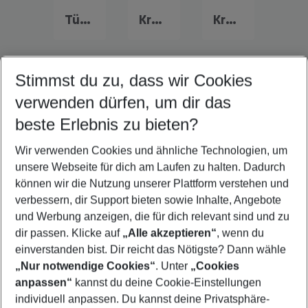
Türkei Urlaub
Kreta Urlaub
Kroatien Urlaub
Stimmst du zu, dass wir Cookies
Quicklinks
verwenden dürfen, um dir das
beste Erlebnis zu bieten?
Familienurlaub Protaras
Wir verwenden Cookies und ähnliche Technologien, um
Frübucher Angebote Protaras für 2026
unsere Webseite für dich am Laufen zu halten. Dadurch
Flug & Hotel Protaras
können wir die Nutzung unserer Plattform verstehen und
verbessern, dir Support bieten sowie Inhalte, Angebote
Last Minute Protaras
und Werbung anzeigen, die für dich relevant sind und zu
Pauschalreisen Protaras
dir passen. Klicke auf
„Alle akzeptieren“
, wenn du
einverstanden bist. Dir reicht das Nötigste? Dann wähle
„Nur notwendige Cookies“
. Unter
„Cookies
anpassen“
kannst du deine Cookie-Einstellungen
Footer
Footer navigation
individuell anpassen. Du kannst deine Privatsphäre-
Über uns