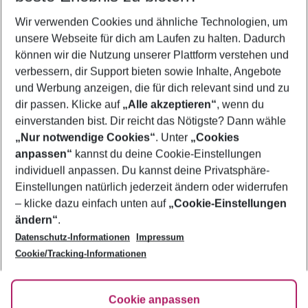
Wir verwenden Cookies und ähnliche Technologien, um
Familienurlaub Protaras
unsere Webseite für dich am Laufen zu halten. Dadurch
Frübucher Angebote Protaras für 2026
können wir die Nutzung unserer Plattform verstehen und
verbessern, dir Support bieten sowie Inhalte, Angebote
Flug & Hotel Protaras
und Werbung anzeigen, die für dich relevant sind und zu
Pauschalreisen Protaras
dir passen. Klicke auf
„Alle akzeptieren“
, wenn du
einverstanden bist. Dir reicht das Nötigste? Dann wähle
„Nur notwendige Cookies“
. Unter
„Cookies
anpassen“
kannst du deine Cookie-Einstellungen
Footer
Footer navigation
individuell anpassen. Du kannst deine Privatsphäre-
Über uns
Einstellungen natürlich jederzeit ändern oder widerrufen
AGB
– klicke dazu einfach unten auf
„Cookie-Einstellungen
Service & Hilfe
Bestpreisgarantie
ändern“
.
Datenschutz-Informationen
Impressum
Agenturbetreuung
Cookie-Einstellungen ändern
Folge uns
Barrierefreies Reisen
Cookie/Tracking-Informationen
Cookie-Richtlinie
Check-in
Datenschutz
FAQ
Fakten
Cookie anpassen
HanseMerkur Reiseversicherung
Flexibel buchen