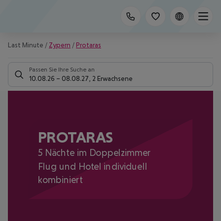
Last Minute
/
Zypern
/
Protaras
Passen Sie Ihre Suche an
10.08.26
–
08.08.27
,
2 Erwachsene
PROTARAS
5 Nächte im Doppelzimmer
Flug und Hotel individuell
kombiniert