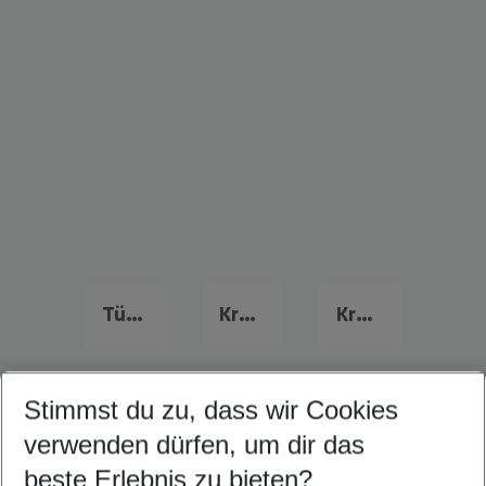
Türkei Urlaub
Kreta Last Minute
Kroatien Last Minute
Stimmst du zu, dass wir Cookies
Quicklinks
verwenden dürfen, um dir das
beste Erlebnis zu bieten?
Urlaub Protaras