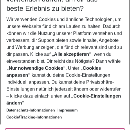
Quicklinks
beste Erlebnis zu bieten?
Wir verwenden Cookies und ähnliche Technologien, um
Pauschalreisen Tunis
unsere Webseite für dich am Laufen zu halten. Dadurch
Flug & Hotel Tunis
können wir die Nutzung unserer Plattform verstehen und
verbessern, dir Support bieten sowie Inhalte, Angebote
Familienurlaub Tunis
und Werbung anzeigen, die für dich relevant sind und zu
Frübucher Angebote Tunis für 2026
dir passen. Klicke auf
„Alle akzeptieren“
, wenn du
einverstanden bist. Dir reicht das Nötigste? Dann wähle
„Nur notwendige Cookies“
. Unter
„Cookies
anpassen“
kannst du deine Cookie-Einstellungen
Footer
Footer navigation
individuell anpassen. Du kannst deine Privatsphäre-
Über uns
Einstellungen natürlich jederzeit ändern oder widerrufen
AGB
– klicke dazu einfach unten auf
„Cookie-Einstellungen
Service & Hilfe
Bestpreisgarantie
ändern“
.
Datenschutz-Informationen
Impressum
Agenturbetreuung
Cookie-Einstellungen ändern
Folge uns
Barrierefreies Reisen
Cookie/Tracking-Informationen
Cookie-Richtlinie
Check-in
Datenschutz