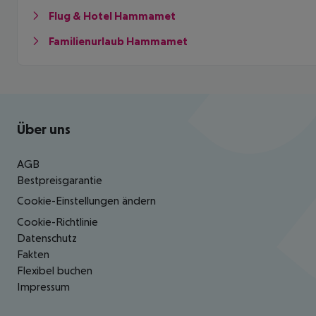
Flug & Hotel Hammamet
Familienurlaub Hammamet
Footer
Footer navigation
Über uns
AGB
Bestpreisgarantie
Cookie-Einstellungen ändern
Cookie-Richtlinie
Datenschutz
Fakten
Flexibel buchen
Impressum