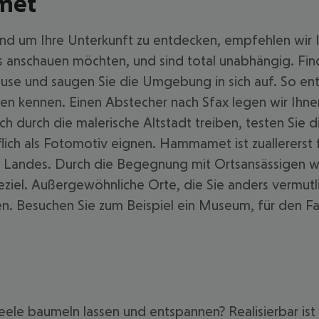
amet
und um Ihre Unterkunft zu entdecken, empfehlen wir 
s anschauen möchten, und sind total unabhängig. Fin
ause und saugen Sie die Umgebung in sich auf. So en
en kennen. Einen Abstecher nach Sfax legen wir Ihne
ich durch die malerische Altstadt treiben, testen Sie 
efflich als Fotomotiv eignen. Hammamet ist zuallerers
des Landes. Durch die Begegnung mit Ortsansässigen
seziel. Außergewöhnliche Orte, die Sie anders vermut
 Besuchen Sie zum Beispiel ein Museum, für den Fall
eele baumeln lassen und entspannen? Realisierbar ist