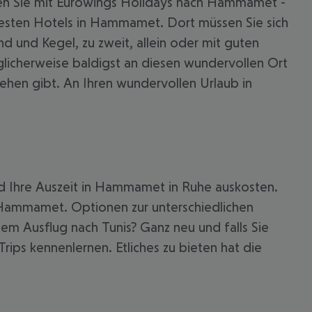
men Sie mit Eurowings Holidays nach Hammamet -
btesten Hotels in Hammamet. Dort müssen Sie sich
 und Kegel, zu zweit, allein oder mit guten
glicherweise baldigst an diesen wundervollen Ort
hen gibt. An Ihren wundervollen Urlaub in
nd Ihre Auszeit in Hammamet in Ruhe auskosten.
 Hammamet. Optionen zur unterschiedlichen
m Ausflug nach Tunis? Ganz neu und falls Sie
 akzeptieren
ps kennenlernen. Etliches zu bieten hat die