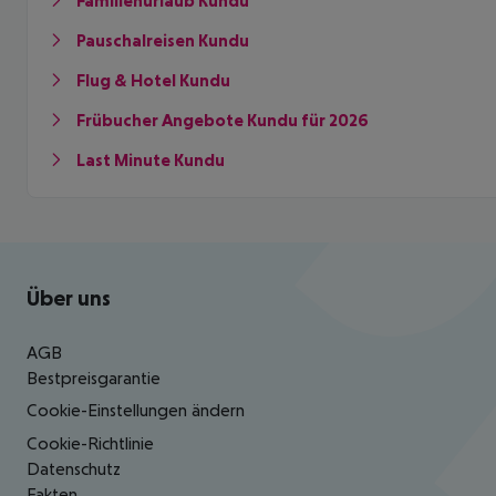
Familienurlaub Kundu
Pauschalreisen Kundu
Flug & Hotel Kundu
Frübucher Angebote Kundu für 2026
Last Minute Kundu
Footer
Footer navigation
Über uns
AGB
Bestpreisgarantie
Cookie-Einstellungen ändern
Cookie-Richtlinie
Datenschutz
Fakten