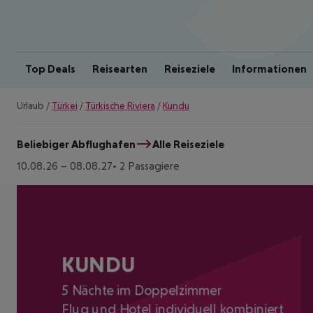
Top Deals
Reisearten
Reiseziele
Informationen
Urlaub
/
Türkei
/
Türkische Riviera
/
Kundu
Beliebiger Abflughafen
Alle Reiseziele
10.08.26
–
08.08.27
2 Passagiere
KUNDU
5 Nächte im Doppelzimmer
Flug und Hotel individuell kombiniert