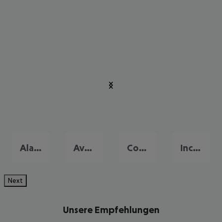
Alanya
Avsallar
Colakli
Incekum
Next
Unsere Empfehlungen