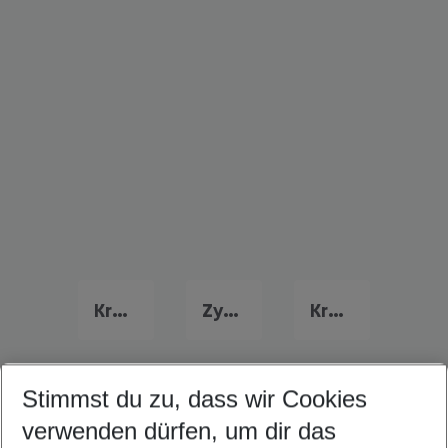
Kreta Urlaub
Zypern Urlaub
Kroatien Urlaub
Stimmst du zu, dass wir Cookies
Quicklinks
verwenden dürfen, um dir das