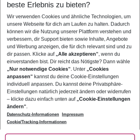
beste Erlebnis zu bieten?
Frübucher Angebote Evrenseki für 2026
Wir verwenden Cookies und ähnliche Technologien, um
Last Minute Evrenseki
unsere Webseite für dich am Laufen zu halten. Dadurch
Familienurlaub Evrenseki
können wir die Nutzung unserer Plattform verstehen und
verbessern, dir Support bieten sowie Inhalte, Angebote
Flug & Hotel Evrenseki
und Werbung anzeigen, die für dich relevant sind und zu
Pauschalreisen Evrenseki
dir passen. Klicke auf
„Alle akzeptieren“
, wenn du
einverstanden bist. Dir reicht das Nötigste? Dann wähle
„Nur notwendige Cookies“
. Unter
„Cookies
anpassen“
kannst du deine Cookie-Einstellungen
Footer
Footer navigation
individuell anpassen. Du kannst deine Privatsphäre-
Über uns
Einstellungen natürlich jederzeit ändern oder widerrufen
AGB
– klicke dazu einfach unten auf
„Cookie-Einstellungen
Service & Hilfe
Bestpreisgarantie
ändern“
.
Datenschutz-Informationen
Impressum
Agenturbetreuung
Cookie-Einstellungen ändern
Folge uns
Barrierefreies Reisen
Cookie/Tracking-Informationen
Cookie-Richtlinie
Check-in
Datenschutz
FAQ
Fakten