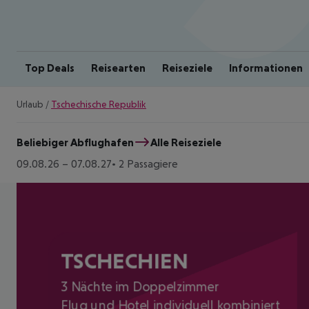
Top Deals
Reisearten
Reiseziele
Informationen
Urlaub
/
Tschechische Republik
Beliebiger Abflughafen
Alle Reiseziele
09.08.26
–
07.08.27
2 Passagiere
TSCHECHIEN
3 Nächte im Doppelzimmer
Flug und Hotel individuell kombiniert