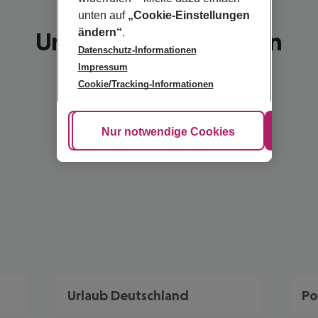
unten auf
„Cookie-Einstellungen
ändern“
.
Unsere Empfehlungen
Datenschutz-Informationen
Impressum
Cookie/Tracking-Informationen
Cookie anpassen
Nur notwendige Cookies
Alle
Urlaub Deutschland
Po