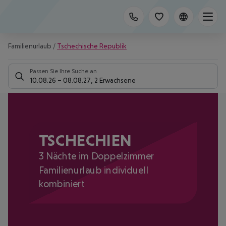
Familienurlaub
/
Tschechische Republik
Passen Sie Ihre Suche an
10.08.26
–
08.08.27
,
2 Erwachsene
TSCHECHIEN
3 Nächte im Doppelzimmer
Familienurlaub individuell
kombiniert