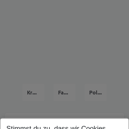
Kroatien Familienurlaub
Familienurlaub Deutschland
Polen Familienurlaub
Quicklinks
Stimmst du zu, dass wir Cookies