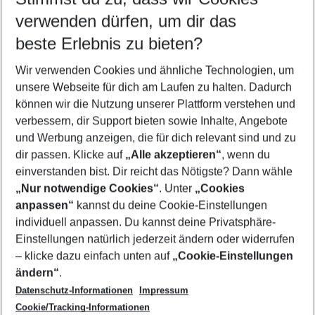
verwenden dürfen, um dir das
Pauschalreisen Tschechische Republik
beste Erlebnis zu bieten?
Flug & Hotel Tschechische Republik
Wir verwenden Cookies und ähnliche Technologien, um
Frübucher Angebote Tschechische Republik für 2026
unsere Webseite für dich am Laufen zu halten. Dadurch
Last Minute Tschechische Republik
können wir die Nutzung unserer Plattform verstehen und
verbessern, dir Support bieten sowie Inhalte, Angebote
Städtereisen Tschechische Republik
und Werbung anzeigen, die für dich relevant sind und zu
Urlaub Tschechische Republik
dir passen. Klicke auf
„Alle akzeptieren“
, wenn du
einverstanden bist. Dir reicht das Nötigste? Dann wähle
„Nur notwendige Cookies“
. Unter
„Cookies
anpassen“
kannst du deine Cookie-Einstellungen
Footer
Footer navigation
individuell anpassen. Du kannst deine Privatsphäre-
Über uns
Einstellungen natürlich jederzeit ändern oder widerrufen
AGB
– klicke dazu einfach unten auf
„Cookie-Einstellungen
Service & Hilfe
Bestpreisgarantie
ändern“
.
Datenschutz-Informationen
Impressum
Agenturbetreuung
Cookie-Einstellungen ändern
Folge uns
Barrierefreies Reisen
Cookie/Tracking-Informationen
Cookie-Richtlinie