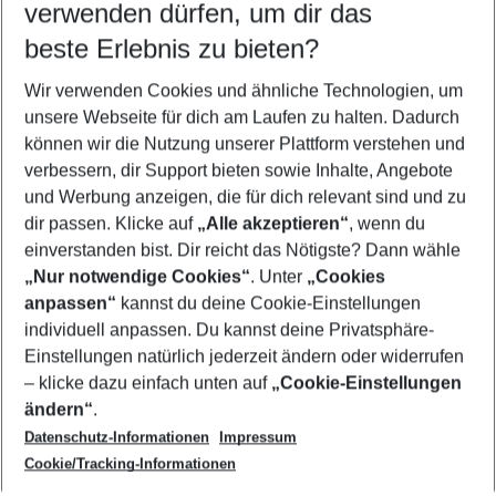
verwenden dürfen, um dir das
beste Erlebnis zu bieten?
Wir verwenden Cookies und ähnliche Technologien, um
Quicklinks
unsere Webseite für dich am Laufen zu halten. Dadurch
können wir die Nutzung unserer Plattform verstehen und
verbessern, dir Support bieten sowie Inhalte, Angebote
Flug & Hotel Sri Lanka
und Werbung anzeigen, die für dich relevant sind und zu
Pauschalreisen Sri Lanka
dir passen. Klicke auf
„Alle akzeptieren“
, wenn du
einverstanden bist. Dir reicht das Nötigste? Dann wähle
„Nur notwendige Cookies“
. Unter
„Cookies
anpassen“
kannst du deine Cookie-Einstellungen
Footer
Footer navigation
individuell anpassen. Du kannst deine Privatsphäre-
Über uns
Einstellungen natürlich jederzeit ändern oder widerrufen
AGB
– klicke dazu einfach unten auf
„Cookie-Einstellungen
Service & Hilfe
Bestpreisgarantie
ändern“
.
Datenschutz-Informationen
Impressum
Agenturbetreuung
Cookie-Einstellungen ändern
Folge uns
Barrierefreies Reisen
Cookie/Tracking-Informationen
Cookie-Richtlinie
Check-in