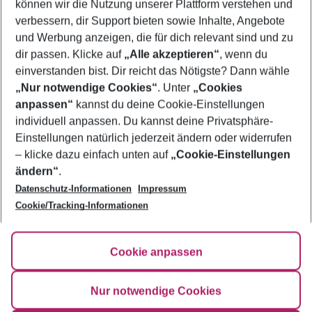
können wir die Nutzung unserer Plattform verstehen und
verbessern, dir Support bieten sowie Inhalte, Angebote
Urlaub Thailand
und Werbung anzeigen, die für dich relevant sind und zu
Flug & Hotel Thailand
dir passen. Klicke auf
„Alle akzeptieren“
, wenn du
einverstanden bist. Dir reicht das Nötigste? Dann wähle
„Nur notwendige Cookies“
. Unter
„Cookies
anpassen“
kannst du deine Cookie-Einstellungen
Footer
Footer navigation
individuell anpassen. Du kannst deine Privatsphäre-
Über uns
Einstellungen natürlich jederzeit ändern oder widerrufen
AGB
– klicke dazu einfach unten auf
„Cookie-Einstellungen
Service & Hilfe
Bestpreisgarantie
ändern“
.
Datenschutz-Informationen
Impressum
Agenturbetreuung
Cookie-Einstellungen ändern
Folge uns
Barrierefreies Reisen
Cookie/Tracking-Informationen
Cookie-Richtlinie
Check-in
Datenschutz
FAQ
Fakten
Cookie anpassen
HanseMerkur Reiseversicherung
Flexibel buchen
Hilfe & Kontakt
Impressum
Newsletter
Nur notwendige Cookies