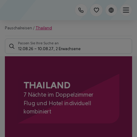
Pauschalreisen
/
Thailand
Passen Sie Ihre Suche an
12.08.26
–
10.08.27
,
2 Erwachsene
THAILAND
7 Nächte im Doppelzimmer
Flug und Hotel individuell
kombiniert