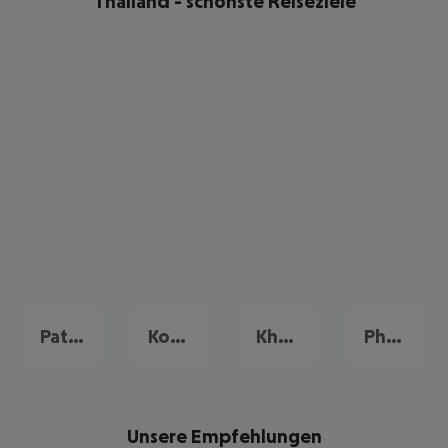
Thailand - schönste Reiseziele
Pattaya
Koh Samui
Khao Lak
Phuket
Unsere Empfehlungen