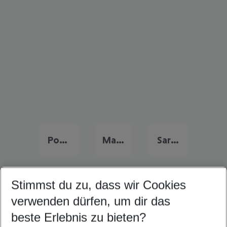
Portugal Urlaub
Malta Urlaub
Sardinien Urlaub
Stimmst du zu, dass wir Cookies
Quicklinks
verwenden dürfen, um dir das
beste Erlebnis zu bieten?
Familienurlaub Puerto del Camen