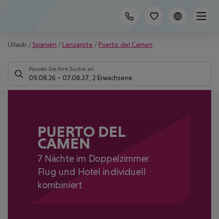
Urlaub
/
Spanien
/
Lanzarote
/
Puerto del Camen
Passen Sie Ihre Suche an
09.08.26
–
07.08.27
,
2 Erwachsene
PUERTO DEL
CAMEN
7 Nächte im Doppelzimmer
Flug und Hotel individuell
kombiniert