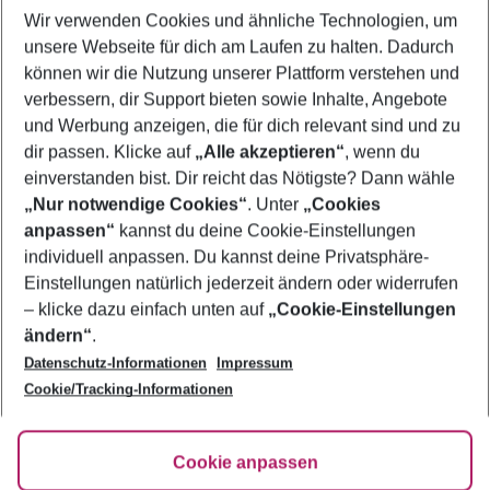
Wir verwenden Cookies und ähnliche Technologien, um
Flug & Hotel Puerto del Camen
unsere Webseite für dich am Laufen zu halten. Dadurch
Last Minute Puerto del Camen
können wir die Nutzung unserer Plattform verstehen und
verbessern, dir Support bieten sowie Inhalte, Angebote
Frübucher Angebote Puerto del Camen für 2026
und Werbung anzeigen, die für dich relevant sind und zu
Pauschalreisen Puerto del Camen
dir passen. Klicke auf
„Alle akzeptieren“
, wenn du
einverstanden bist. Dir reicht das Nötigste? Dann wähle
„Nur notwendige Cookies“
. Unter
„Cookies
anpassen“
kannst du deine Cookie-Einstellungen
Footer
Footer navigation
individuell anpassen. Du kannst deine Privatsphäre-
Über uns
Einstellungen natürlich jederzeit ändern oder widerrufen
AGB
– klicke dazu einfach unten auf
„Cookie-Einstellungen
Service & Hilfe
Bestpreisgarantie
ändern“
.
Datenschutz-Informationen
Impressum
Agenturbetreuung
Cookie-Einstellungen ändern
Folge uns
Barrierefreies Reisen
Cookie/Tracking-Informationen
Cookie-Richtlinie
Check-in
Datenschutz
FAQ
Fakten
Cookie anpassen
HanseMerkur Reiseversicherung
Flexibel buchen