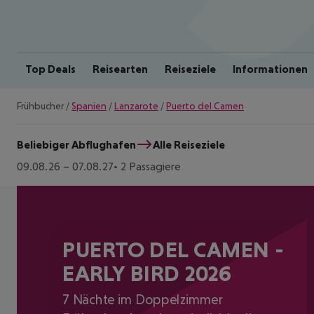
Top Deals
Reisearten
Reiseziele
Informationen
Frühbucher
/
Spanien
/
Lanzarote
/
Puerto del Camen
Beliebiger Abflughafen
Alle Reiseziele
09.08.26
–
07.08.27
2 Passagiere
PUERTO DEL CAMEN -
EARLY BIRD 2026
7 Nächte im Doppelzimmer