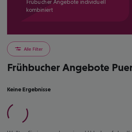
Frübucher Angebote individuell
kombiniert
Alle Filter
Frühbucher Angebote Puer
Keine Ergebnisse