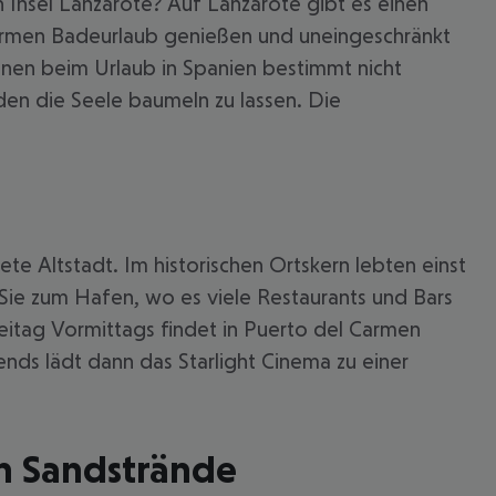
Insel Lanzarote? Auf Lanzarote gibt es einen
 Carmen Badeurlaub genießen und uneingeschränkt
nen beim Urlaub in Spanien bestimmt nicht
en die Seele baumeln zu lassen. Die
te Altstadt. Im historischen Ortskern lebten einst
Sie zum Hafen, wo es viele Restaurants und Bars
reitag Vormittags findet in Puerto del Carmen
 akzeptieren
nds lädt dann das Starlight Cinema zu einer
en Sandstrände