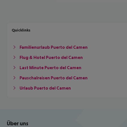
Quicklinks
Familienurlaub Puerto del Camen
Flug & Hotel Puerto del Camen
Last Minute Puerto del Camen
Pauschalreisen Puerto del Camen
Urlaub Puerto del Camen
Footer
Footer navigation
Über uns