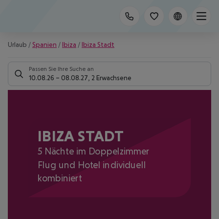
Urlaub
/
Spanien
/
Ibiza
/
Ibiza Stadt
Passen Sie Ihre Suche an
10.08.26
–
08.08.27
,
2 Erwachsene
IBIZA STADT
5 Nächte im Doppelzimmer
Flug und Hotel individuell
kombiniert