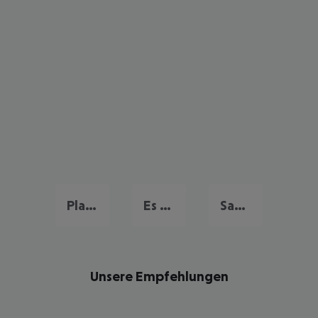
Playa d'en Bossa
Es Cana
San Antonio De Portmany
Unsere Empfehlungen