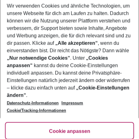
Wir verwenden Cookies und ähnliche Technologien, um
Frübucher Angebote Ibiza Stadt für 2026
unsere Webseite für dich am Laufen zu halten. Dadurch
Pauschalreisen Ibiza Stadt
können wir die Nutzung unserer Plattform verstehen und
verbessern, dir Support bieten sowie Inhalte, Angebote
Familienurlaub Ibiza Stadt
und Werbung anzeigen, die für dich relevant sind und zu
Flug & Hotel Ibiza Stadt
dir passen. Klicke auf
„Alle akzeptieren“
, wenn du
einverstanden bist. Dir reicht das Nötigste? Dann wähle
„Nur notwendige Cookies“
. Unter
„Cookies
anpassen“
kannst du deine Cookie-Einstellungen
Footer
Footer navigation
individuell anpassen. Du kannst deine Privatsphäre-
Über uns
Einstellungen natürlich jederzeit ändern oder widerrufen
AGB
– klicke dazu einfach unten auf
„Cookie-Einstellungen
Service & Hilfe
Bestpreisgarantie
ändern“
.
Datenschutz-Informationen
Impressum
Agenturbetreuung
Cookie-Einstellungen ändern
Folge uns
Barrierefreies Reisen
Cookie/Tracking-Informationen
Cookie-Richtlinie
Check-in
Datenschutz
FAQ
Fakten
Cookie anpassen
HanseMerkur Reiseversicherung
Flexibel buchen