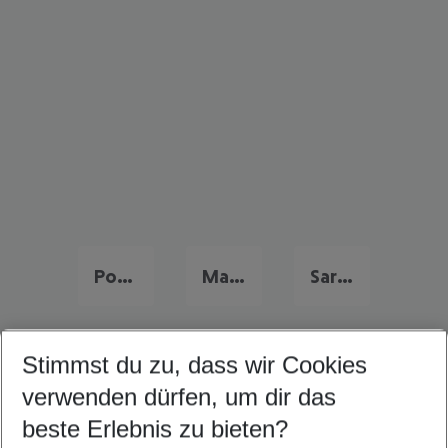
Portugal Urlaub
Malta Urlaub
Sardinien Urlaub
Stimmst du zu, dass wir Cookies
Quicklinks
verwenden dürfen, um dir das
beste Erlebnis zu bieten?
Last Minute Ibiza Stadt