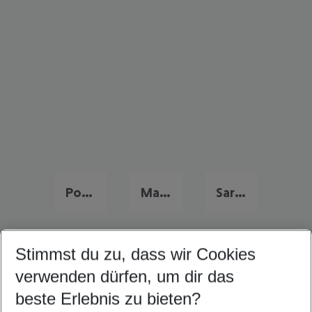
Portugal Familienurlaub
Malta Familienurlaub
Sardinien Familienurlaub
Stimmst du zu, dass wir Cookies
Quicklinks
verwenden dürfen, um dir das
beste Erlebnis zu bieten?
Last Minute Ibiza Stadt