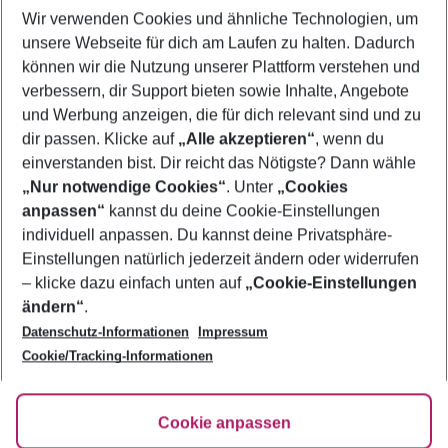
Wir verwenden Cookies und ähnliche Technologien, um
Frübucher Angebote Ibiza Stadt für 2026
unsere Webseite für dich am Laufen zu halten. Dadurch
Pauschalreisen Ibiza Stadt
können wir die Nutzung unserer Plattform verstehen und
verbessern, dir Support bieten sowie Inhalte, Angebote
Flug & Hotel Ibiza Stadt
und Werbung anzeigen, die für dich relevant sind und zu
Urlaub Ibiza Stadt
dir passen. Klicke auf
„Alle akzeptieren“
, wenn du
einverstanden bist. Dir reicht das Nötigste? Dann wähle
„Nur notwendige Cookies“
. Unter
„Cookies
anpassen“
kannst du deine Cookie-Einstellungen
Footer
Footer navigation
individuell anpassen. Du kannst deine Privatsphäre-
Über uns
Einstellungen natürlich jederzeit ändern oder widerrufen
AGB
– klicke dazu einfach unten auf
„Cookie-Einstellungen
Service & Hilfe
Bestpreisgarantie
ändern“
.
Datenschutz-Informationen
Impressum
Agenturbetreuung
Cookie-Einstellungen ändern
Folge uns
Barrierefreies Reisen
Cookie/Tracking-Informationen
Cookie-Richtlinie
Check-in
Datenschutz
FAQ
Fakten
Cookie anpassen
HanseMerkur Reiseversicherung
Flexibel buchen