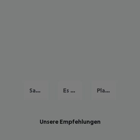
San Antonio De Portmany
Es Cana
Playa d'en Bossa
Unsere Empfehlungen