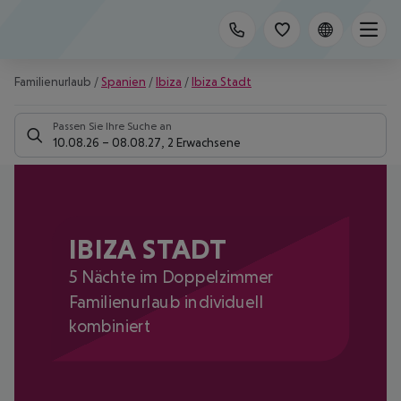
Familienurlaub
/
Spanien
/
Ibiza
/
Ibiza Stadt
Passen Sie Ihre Suche an
10.08.26
–
08.08.27
,
2 Erwachsene
IBIZA STADT
5 Nächte im Doppelzimmer
Familienurlaub individuell
kombiniert