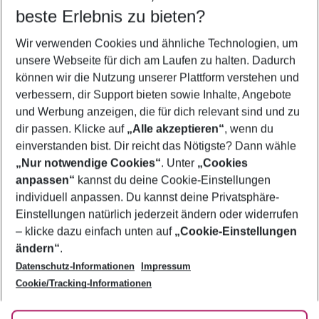
beste Erlebnis zu bieten?
Flug & Hotel Calpe
Wir verwenden Cookies und ähnliche Technologien, um
Familienurlaub Calpe
unsere Webseite für dich am Laufen zu halten. Dadurch
Frübucher Angebote Calpe für 2026
können wir die Nutzung unserer Plattform verstehen und
verbessern, dir Support bieten sowie Inhalte, Angebote
Last Minute Calpe
und Werbung anzeigen, die für dich relevant sind und zu
Pauschalreisen Calpe
dir passen. Klicke auf
„Alle akzeptieren“
, wenn du
einverstanden bist. Dir reicht das Nötigste? Dann wähle
„Nur notwendige Cookies“
. Unter
„Cookies
anpassen“
kannst du deine Cookie-Einstellungen
Footer
Footer navigation
individuell anpassen. Du kannst deine Privatsphäre-
Über uns
Einstellungen natürlich jederzeit ändern oder widerrufen
AGB
– klicke dazu einfach unten auf
„Cookie-Einstellungen
Service & Hilfe
Bestpreisgarantie
ändern“
.
Datenschutz-Informationen
Impressum
Agenturbetreuung
Cookie-Einstellungen ändern
Folge uns
Barrierefreies Reisen
Cookie/Tracking-Informationen
Cookie-Richtlinie
Check-in
Datenschutz
FAQ