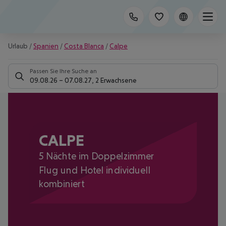
Urlaub
/
Spanien
/
Costa Blanca
/
Calpe
Passen Sie Ihre Suche an
09.08.26
–
07.08.27
,
2 Erwachsene
CALPE
5 Nächte im Doppelzimmer
Flug und Hotel individuell
kombiniert