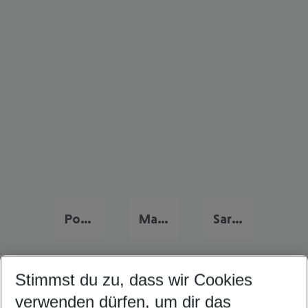
Portugal Urlaub
Malta Urlaub
Sardinien Urlaub
Stimmst du zu, dass wir Cookies
Quicklinks
verwenden dürfen, um dir das