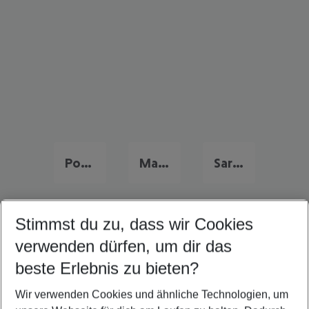
Portugal Urlaub
Malta Urlaub
Sardinien Urlaub
Stimmst du zu, dass wir Cookies
Quicklinks
verwenden dürfen, um dir das
beste Erlebnis zu bieten?
Flug & Hotel Calpe
Wir verwenden Cookies und ähnliche Technologien, um
Familienurlaub Calpe