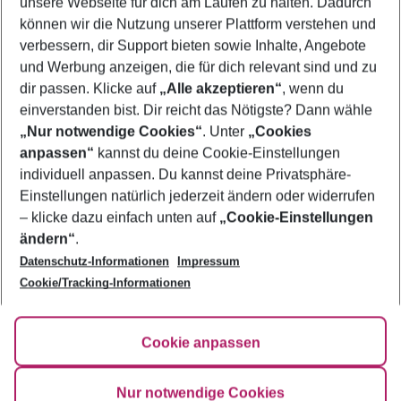
unsere Webseite für dich am Laufen zu halten. Dadurch
Frübucher Angebote Calpe für 2026
können wir die Nutzung unserer Plattform verstehen und
verbessern, dir Support bieten sowie Inhalte, Angebote
Urlaub Calpe
und Werbung anzeigen, die für dich relevant sind und zu
Last Minute Calpe
dir passen. Klicke auf
„Alle akzeptieren“
, wenn du
einverstanden bist. Dir reicht das Nötigste? Dann wähle
„Nur notwendige Cookies“
. Unter
„Cookies
anpassen“
kannst du deine Cookie-Einstellungen
Footer
Footer navigation
individuell anpassen. Du kannst deine Privatsphäre-
Über uns
Einstellungen natürlich jederzeit ändern oder widerrufen
AGB
– klicke dazu einfach unten auf
„Cookie-Einstellungen
Service & Hilfe
Bestpreisgarantie
ändern“
.
Datenschutz-Informationen
Impressum
Agenturbetreuung
Cookie-Einstellungen ändern
Folge uns
Barrierefreies Reisen
Cookie/Tracking-Informationen
Cookie-Richtlinie
Check-in
Datenschutz
FAQ
Fakten
Cookie anpassen
HanseMerkur Reiseversicherung
Flexibel buchen
Hilfe & Kontakt
Impressum
Newsletter
Nur notwendige Cookies