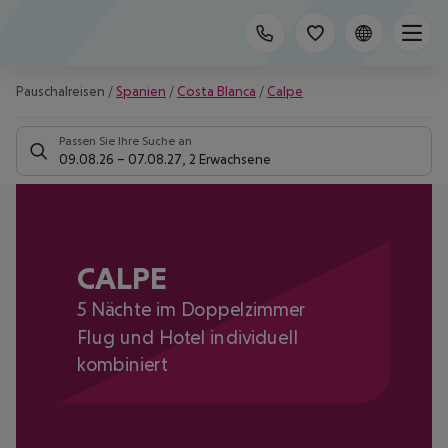
Pauschalreisen
/
Spanien
/
Costa Blanca
/
Calpe
Passen Sie Ihre Suche an
09.08.26
–
07.08.27
,
2 Erwachsene
CALPE
5 Nächte im Doppelzimmer
Flug und Hotel individuell
kombiniert