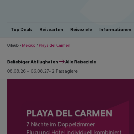
Top Deals
Reisearten
Reiseziele
Informationen
Urlaub
/
Mexiko
/
Playa del Carmen
Beliebiger Abflughafen
Alle Reiseziele
08.08.26
–
06.08.27
2 Passagiere
PLAYA DEL CARMEN
7 Nächte im Doppelzimmer
Flug und Hotel individuell kombiniert