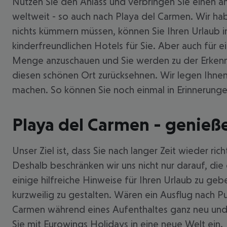
Nutzen Sie den Anlass und verbringen Sie einen a
weltweit - so auch nach Playa del Carmen. Wir hab
nichts kümmern müssen, können Sie Ihren Urlaub in
kinderfreundlichen Hotels für Sie. Aber auch für
Menge anzuschauen und Sie werden zu der Erkenntni
diesen schönen Ort zurücksehnen. Wir legen Ihne
machen. So können Sie noch einmal in Erinnerunge
Playa del Carmen - genieße
Unser Ziel ist, dass Sie nach langer Zeit wieder ri
Deshalb beschränken wir uns nicht nur darauf, die
einige hilfreiche Hinweise für Ihren Urlaub zu ge
kurzweilig zu gestalten. Wären ein Ausflug nach P
Carmen während eines Aufenthaltes ganz neu und m
Sie mit Eurowings Holidays in eine neue Welt ein.