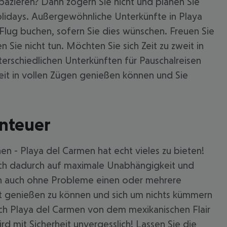
pazieren? Dann zögern Sie nicht und planen Sie
Holidays. Außergewöhnliche Unterkünfte in Playa
lug buchen, sofern Sie dies wünschen. Freuen Sie
Sie nicht tun. Möchten Sie sich Zeit zu zweit in
erschiedlichen Unterkünften für Pauschalreisen
eit in vollen Zügen genießen können und Sie
enteuer
 akzeptieren
n - Playa del Carmen hat echt vieles zu bieten!
ich dadurch auf maximale Unabhängigkeit und
ch auch ohne Probleme einen oder mehrere
rt genießen zu können und sich um nichts kümmern
ach Playa del Carmen von dem mexikanischen Flair
d mit Sicherheit unvergesslich! Lassen Sie die