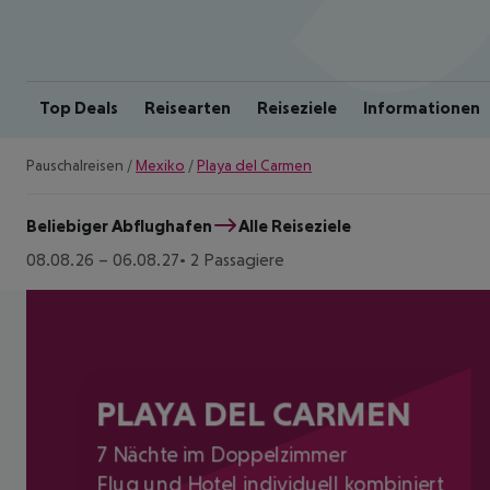
Top Deals
Reisearten
Reiseziele
Informationen
Pauschalreisen
/
Mexiko
/
Playa del Carmen
Beliebiger Abflughafen
Alle Reiseziele
08.08.26
–
06.08.27
2 Passagiere
PLAYA DEL CARMEN
7 Nächte im Doppelzimmer
Flug und Hotel individuell kombiniert