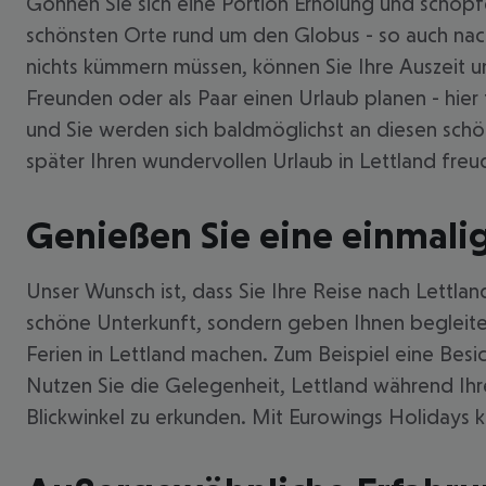
Gönnen Sie sich eine Portion Erholung und schöpf
schönsten Orte rund um den Globus - so auch nach 
nichts kümmern müssen, können Sie Ihre Auszeit un
Freunden oder als Paar einen Urlaub planen - hier 
und Sie werden sich baldmöglichst an diesen schön
später Ihren wundervollen Urlaub in Lettland freu
Genießen Sie eine einmalig
Unser Wunsch ist, dass Sie Ihre Reise nach Lettlan
schöne Unterkunft, sondern geben Ihnen begleitend 
Ferien in Lettland machen. Zum Beispiel eine Besi
Nutzen Sie die Gelegenheit, Lettland während Ihr
Blickwinkel zu erkunden. Mit Eurowings Holidays k