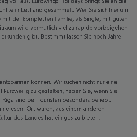
g voll aus. Eurowings Holidays bringt Sie an die
ünfte in Lettland gesammelt. Weil Sie sich hier um
mit der kompletten Familie, als Single, mit guten
eitraum wird vermutlich viel zu rapide vorbeigehen
 erkunden gibt. Bestimmt lassen Sie noch Jahre
t entspannen können. Wir suchen nicht nur eine
 akzeptieren
t kurzweilig zu gestalten, haben Sie, wenn Sie
 Riga sind bei Touristen besonders beliebt.
l an diesem Ort waren, aus einem anderen
ultur des Landes hat einiges zu bieten.