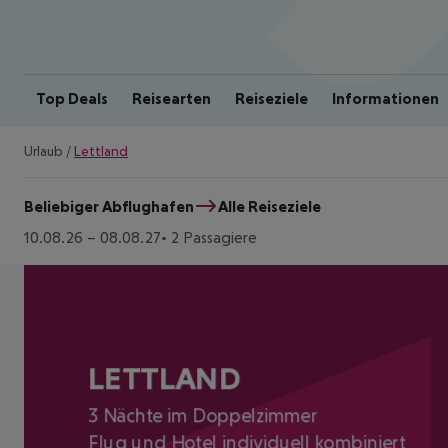
Top Deals
Reisearten
Reiseziele
Informationen
Urlaub
/
Lettland
Beliebiger Abflughafen
Alle Reiseziele
10.08.26
–
08.08.27
2 Passagiere
LETTLAND
3 Nächte im Doppelzimmer
Flug und Hotel individuell kombiniert