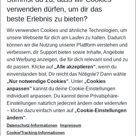
verwenden dürfen, um dir das
Last Minute Lettland
beste Erlebnis zu bieten?
Urlaub Lettland
Wir verwenden Cookies und ähnliche Technologien, um
Pauschalreisen Lettland
unsere Webseite für dich am Laufen zu halten. Dadurch
Städtereisen Lettland
können wir die Nutzung unserer Plattform verstehen und
verbessern, dir Support bieten sowie Inhalte, Angebote
Familienurlaub Lettland
und Werbung anzeigen, die für dich relevant sind und zu
Flug & Hotel Lettland
dir passen. Klicke auf
„Alle akzeptieren“
, wenn du
einverstanden bist. Dir reicht das Nötigste? Dann wähle
„Nur notwendige Cookies“
. Unter
„Cookies
anpassen“
kannst du deine Cookie-Einstellungen
Footer
Footer navigation
individuell anpassen. Du kannst deine Privatsphäre-
Über uns
Einstellungen natürlich jederzeit ändern oder widerrufen
AGB
– klicke dazu einfach unten auf
„Cookie-Einstellungen
Service & Hilfe
Bestpreisgarantie
ändern“
.
Datenschutz-Informationen
Impressum
Agenturbetreuung
Cookie-Einstellungen ändern
Folge uns
Barrierefreies Reisen
Cookie/Tracking-Informationen
Cookie-Richtlinie