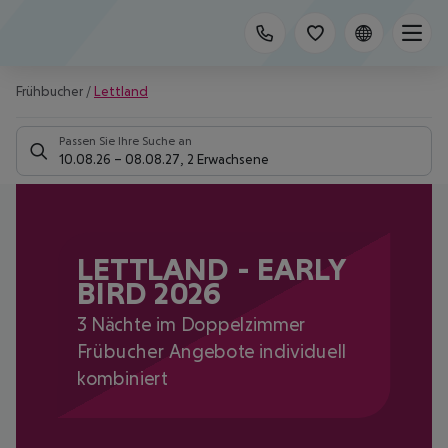
Frühbucher
/
Lettland
Passen Sie Ihre Suche an
10.08.26
–
08.08.27
,
2 Erwachsene
LETTLAND - EARLY
BIRD 2026
3 Nächte im Doppelzimmer
Frübucher Angebote individuell
kombiniert