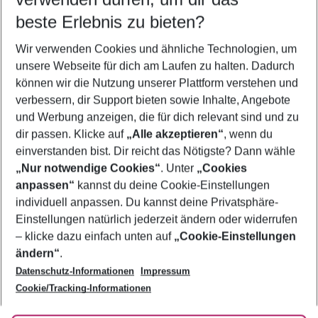
beste Erlebnis zu bieten?
Wir verwenden Cookies und ähnliche Technologien, um
Quicklinks
unsere Webseite für dich am Laufen zu halten. Dadurch
können wir die Nutzung unserer Plattform verstehen und
verbessern, dir Support bieten sowie Inhalte, Angebote
Pauschalreisen Negril
und Werbung anzeigen, die für dich relevant sind und zu
Flug & Hotel Negril
dir passen. Klicke auf
„Alle akzeptieren“
, wenn du
einverstanden bist. Dir reicht das Nötigste? Dann wähle
„Nur notwendige Cookies“
. Unter
„Cookies
anpassen“
kannst du deine Cookie-Einstellungen
Footer
Footer navigation
individuell anpassen. Du kannst deine Privatsphäre-
Über uns
Einstellungen natürlich jederzeit ändern oder widerrufen
AGB
– klicke dazu einfach unten auf
„Cookie-Einstellungen
Service & Hilfe
Bestpreisgarantie
ändern“
.
Datenschutz-Informationen
Impressum
Agenturbetreuung
Cookie-Einstellungen ändern
Folge uns
Barrierefreies Reisen
Cookie/Tracking-Informationen
Cookie-Richtlinie
Check-in
Datenschutz