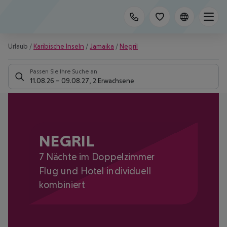
Urlaub
/
Karibische Inseln
/
Jamaika
/
Negril
Passen Sie Ihre Suche an
11.08.26
–
09.08.27
,
2 Erwachsene
NEGRIL
7 Nächte im Doppelzimmer
Flug und Hotel individuell
kombiniert