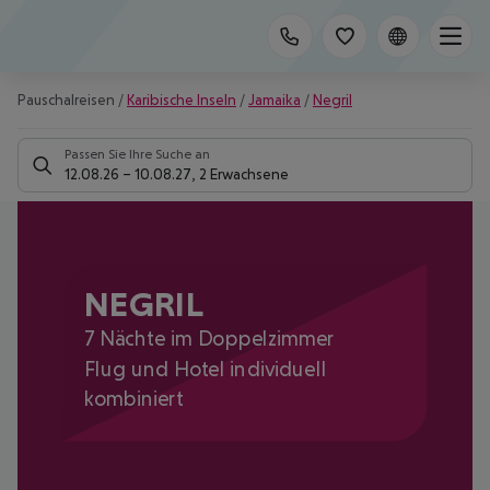
Pauschalreisen
/
Karibische Inseln
/
Jamaika
/
Negril
Passen Sie Ihre Suche an
12.08.26
–
10.08.27
,
2 Erwachsene
NEGRIL
7 Nächte im Doppelzimmer
Flug und Hotel individuell
kombiniert