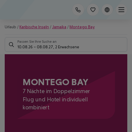
Urlaub
/
Karibische Inseln
/
Jamaika
/
Montego Bay
Passen Sie Ihre Suche an
10.08.26
–
08.08.27
,
2 Erwachsene
MONTEGO BAY
7 Nächte im Doppelzimmer
Flug und Hotel individuell
kombiniert