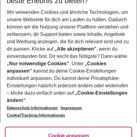
beste Erlebnis zu bieten?
Wir verwenden Cookies und ähnliche Technologien, um
Quicklinks
unsere Webseite für dich am Laufen zu halten. Dadurch
können wir die Nutzung unserer Plattform verstehen und
verbessern, dir Support bieten sowie Inhalte, Angebote
Pauschalreisen Montego Bay
und Werbung anzeigen, die für dich relevant sind und zu
Flug & Hotel Montego Bay
dir passen. Klicke auf
„Alle akzeptieren“
, wenn du
einverstanden bist. Dir reicht das Nötigste? Dann wähle
„Nur notwendige Cookies“
. Unter
„Cookies
anpassen“
kannst du deine Cookie-Einstellungen
Footer
Footer navigation
individuell anpassen. Du kannst deine Privatsphäre-
Über uns
Einstellungen natürlich jederzeit ändern oder widerrufen
AGB
– klicke dazu einfach unten auf
„Cookie-Einstellungen
Service & Hilfe
Bestpreisgarantie
ändern“
.
Datenschutz-Informationen
Impressum
Agenturbetreuung
Cookie-Einstellungen ändern
Folge uns
Barrierefreies Reisen
Cookie/Tracking-Informationen
Cookie-Richtlinie
Check-in
Datenschutz
FAQ
Fakten
Cookie anpassen
HanseMerkur Reiseversicherung