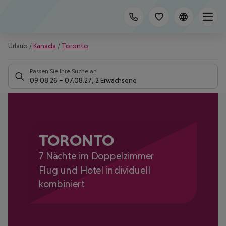
Urlaub
/
Kanada
/
Toronto
Passen Sie Ihre Suche an
09.08.26
–
07.08.27
,
2 Erwachsene
TORONTO
7 Nächte im Doppelzimmer
Flug und Hotel individuell
kombiniert