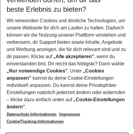
beste Erlebnis zu bieten?
Wir verwenden Cookies und ähnliche Technologien, um
Quicklinks
unsere Webseite für dich am Laufen zu halten. Dadurch
können wir die Nutzung unserer Plattform verstehen und
verbessern, dir Support bieten sowie Inhalte, Angebote
Flug & Hotel Toronto
und Werbung anzeigen, die für dich relevant sind und zu
Pauschalreisen Toronto
dir passen. Klicke auf
„Alle akzeptieren“
, wenn du
einverstanden bist. Dir reicht das Nötigste? Dann wähle
„Nur notwendige Cookies“
. Unter
„Cookies
anpassen“
kannst du deine Cookie-Einstellungen
Footer
Footer navigation
individuell anpassen. Du kannst deine Privatsphäre-
Über uns
Einstellungen natürlich jederzeit ändern oder widerrufen
AGB
– klicke dazu einfach unten auf
„Cookie-Einstellungen
Service & Hilfe
Bestpreisgarantie
ändern“
.
Datenschutz-Informationen
Impressum
Agenturbetreuung
Cookie-Einstellungen ändern
Folge uns
Barrierefreies Reisen
Cookie/Tracking-Informationen
Cookie-Richtlinie
Check-in
Datenschutz