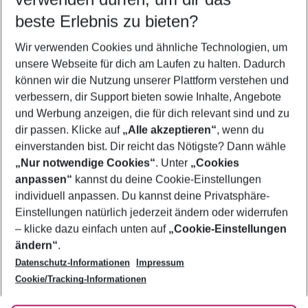
beste Erlebnis zu bieten?
Wir verwenden Cookies und ähnliche Technologien, um
Quicklinks
unsere Webseite für dich am Laufen zu halten. Dadurch
können wir die Nutzung unserer Plattform verstehen und
verbessern, dir Support bieten sowie Inhalte, Angebote
Flug & Hotel Kanada
und Werbung anzeigen, die für dich relevant sind und zu
Pauschalreisen Kanada
dir passen. Klicke auf
„Alle akzeptieren“
, wenn du
einverstanden bist. Dir reicht das Nötigste? Dann wähle
„Nur notwendige Cookies“
. Unter
„Cookies
anpassen“
kannst du deine Cookie-Einstellungen
Footer
Footer navigation
individuell anpassen. Du kannst deine Privatsphäre-
Über uns
Einstellungen natürlich jederzeit ändern oder widerrufen
AGB
– klicke dazu einfach unten auf
„Cookie-Einstellungen
Service & Hilfe
Bestpreisgarantie
ändern“
.
Datenschutz-Informationen
Impressum
Agenturbetreuung
Cookie-Einstellungen ändern
Folge uns
Barrierefreies Reisen
Cookie/Tracking-Informationen
Cookie-Richtlinie
Check-in
Datenschutz