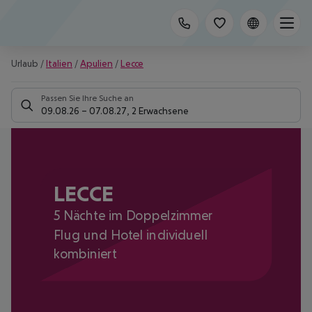
Urlaub
/
Italien
/
Apulien
/
Lecce
Passen Sie Ihre Suche an
09.08.26
–
07.08.27
,
2 Erwachsene
LECCE
5 Nächte im Doppelzimmer
Flug und Hotel individuell
kombiniert