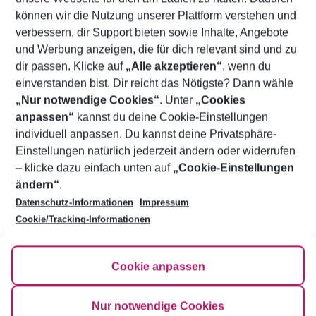
Pauschalreisen Lecce
können wir die Nutzung unserer Plattform verstehen und
verbessern, dir Support bieten sowie Inhalte, Angebote
Familienurlaub Lecce
und Werbung anzeigen, die für dich relevant sind und zu
Frübucher Angebote Lecce für 2026
dir passen. Klicke auf
„Alle akzeptieren“
, wenn du
einverstanden bist. Dir reicht das Nötigste? Dann wähle
„Nur notwendige Cookies“
. Unter
„Cookies
anpassen“
kannst du deine Cookie-Einstellungen
Footer
Footer navigation
individuell anpassen. Du kannst deine Privatsphäre-
Über uns
Einstellungen natürlich jederzeit ändern oder widerrufen
AGB
– klicke dazu einfach unten auf
„Cookie-Einstellungen
Service & Hilfe
Bestpreisgarantie
ändern“
.
Datenschutz-Informationen
Impressum
Agenturbetreuung
Cookie-Einstellungen ändern
Folge uns
Barrierefreies Reisen
Cookie/Tracking-Informationen
Cookie-Richtlinie
Check-in
Datenschutz
FAQ
Fakten
Cookie anpassen
HanseMerkur Reiseversicherung
Flexibel buchen
Hilfe & Kontakt
Impressum
Newsletter
Nur notwendige Cookies