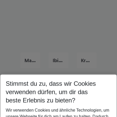
Mallorca Urlaub
Ibiza Urlaub
Kroatien Urlaub
Stimmst du zu, dass wir Cookies
Quicklinks
verwenden dürfen, um dir das
beste Erlebnis zu bieten?
Last Minute Lecce
Wir verwenden Cookies und ähnliche Technologien, um
Flug & Hotel Lecce
unsere Webseite für dich am Laufen zu halten. Dadurch