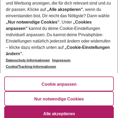
und Werbung anzeigen, die für dich relevant sind und zu
Pauschalreisen Brindisi
dir passen. Klicke auf
„Alle akzeptieren“
, wenn du
einverstanden bist. Dir reicht das Nötigste? Dann wähle
„Nur notwendige Cookies“
. Unter
„Cookies
anpassen“
kannst du deine Cookie-Einstellungen
Footer
Footer navigation
individuell anpassen. Du kannst deine Privatsphäre-
Über uns
Einstellungen natürlich jederzeit ändern oder widerrufen
AGB
– klicke dazu einfach unten auf
„Cookie-Einstellungen
Service & Hilfe
Bestpreisgarantie
ändern“
.
Datenschutz-Informationen
Impressum
Agenturbetreuung
Cookie-Einstellungen ändern
Folge uns
Barrierefreies Reisen
Cookie/Tracking-Informationen
Cookie-Richtlinie
Check-in
Datenschutz
FAQ
Fakten
Cookie anpassen
HanseMerkur Reiseversicherung
Flexibel buchen
Hilfe & Kontakt
Impressum
Newsletter
Nur notwendige Cookies
Ergebnisse filtern
Alle akzeptieren
©
2026
Eurowings