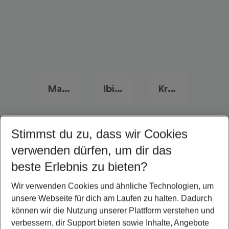
Mallorca Urlaub
Ibiza Urlaub
Kroatien Urlaub
Stimmst du zu, dass wir Cookies
Quicklinks
verwenden dürfen, um dir das
beste Erlebnis zu bieten?
Flug & Hotel Brindisi
Wir verwenden Cookies und ähnliche Technologien, um
Frübucher Angebote Brindisi für 2026
unsere Webseite für dich am Laufen zu halten. Dadurch
Last Minute Brindisi
können wir die Nutzung unserer Plattform verstehen und
verbessern, dir Support bieten sowie Inhalte, Angebote
Familienurlaub Brindisi