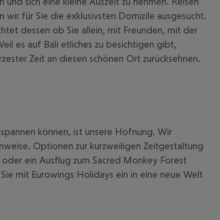
n und sich eine kleine Auszeit zu nehmen. Reisen
 wir für Sie die exklusivsten Domizile ausgesucht.
htet dessen ob Sie allein, mit Freunden, mit der
il es auf Bali etliches zu besichtigen gibt,
rzester Zeit an diesen schönen Ort zurücksehnen.
entspannen können, ist unsere Hofnung. Wir
 akzeptieren
inweise. Optionen zur kurzweiligen Zeitgestaltung
and oder ein Ausflug zum Sacred Monkey Forest
 Sie mit Eurowings Holidays ein in eine neue Welt