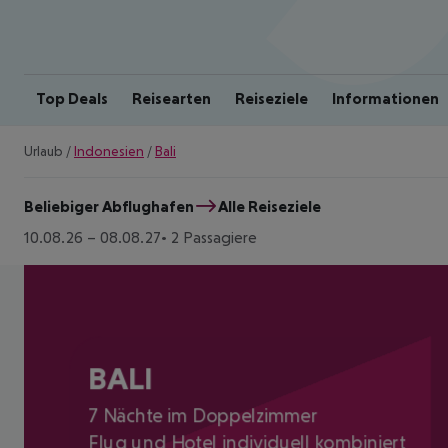
Top Deals
Reisearten
Reiseziele
Informationen
Urlaub
/
Indonesien
/
Bali
Beliebiger Abflughafen
Alle Reiseziele
10.08.26
–
08.08.27
2 Passagiere
BALI
7 Nächte im Doppelzimmer
Flug und Hotel individuell kombiniert