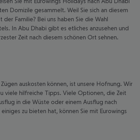
eisen Sie mit Eurowings Holidays nach Abu Dhabi
sten Domizile gesammelt. Weil Sie sich an diesem
 der Familie? Bei uns haben Sie die Wahl
els. In Abu Dhabi gibt es etliches anzusehen und
rzester Zeit nach diesem schönen Ort sehnen.
len Zügen auskosten können, ist unsere Hofnung. Wir
 akzeptieren
iele hilfreiche Tipps. Viele Optionen, die Zeit
usflug in die Wüste oder einem Ausflug nach
einiges zu bieten hat, können Sie mit Eurowings