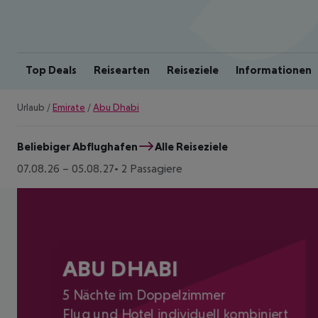
Top Deals
Reisearten
Reiseziele
Informationen
Urlaub
/
Emirate
/
Abu Dhabi
Beliebiger Abflughafen
Alle Reiseziele
07.08.26
–
05.08.27
2 Passagiere
ABU DHABI
5 Nächte im Doppelzimmer
Flug und Hotel individuell kombiniert