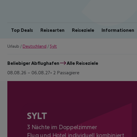
Top Deals
Reisearten
Reiseziele
Informationen
Urlaub
/
Deutschland
/
Sylt
Beliebiger Abflughafen
Alle Reiseziele
08.08.26
–
06.08.27
2 Passagiere
SYLT
3 Nächte im Doppelzimmer
Flug und Hotel individuell kombiniert