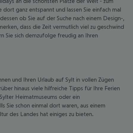
idays an die schönsten Plätze der Welt - zum
e dort ganz entspannt und lassen Sie einfach mal
et dessen ob Sie auf der Suche nach einem Design-,
erken, dass die Zeit vermutlich viel zu geschwind
rn Sie sich demzufolge freudig an Ihren
nnen und Ihren Urlaub auf Sylt in vollen Zügen
 akzeptieren
über hinaus viele hilfreiche Tipps für Ihre Ferien
s Sylter Heimatmuseums oder ein
lls Sie schon einmal dort waren, aus einem
tur des Landes hat einiges zu bieten.